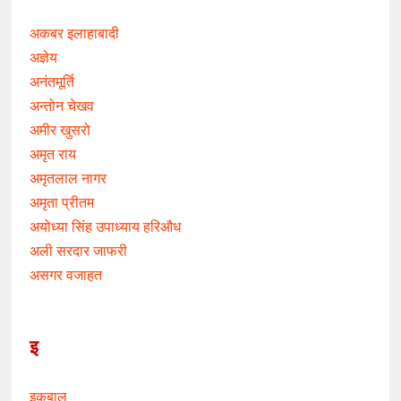
अकबर इलाहाबादी
अज्ञेय
अनंतमूर्ति
अन्तोन चेखव
अमीर खुसरो
अमृत राय
अमृतलाल नागर
अमृता प्रीतम
अयोध्या सिंह उपाध्याय हरिऔध
अली सरदार जाफरी
असगर वजाहत
इ
इक़बाल