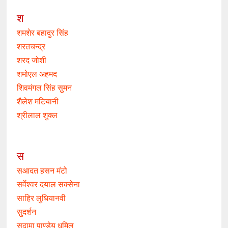
श
शमशेर बहादुर सिंह
शरतचन्द्र
शरद जोशी
शमोएल अहमद
शिवमंगल सिंह सुमन
शैलेश मटियानी
श्रीलाल शुक्ल
स
सआदत हसन मंटो
सर्वेश्वर दयाल सक्सेना
साहिर लुधियानवी
सुदर्शन
सुदामा पाण्डेय धूमिल