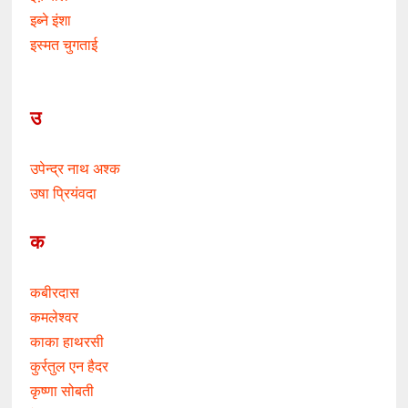
इब्ने इंशा
इस्मत चुगताई
उ
उपेन्द्र नाथ अश्क
उषा प्रियंवदा
क
कबीरदास
कमलेश्वर
काका हाथरसी
कुर्रतुल एन हैदर
कृष्णा सोबती