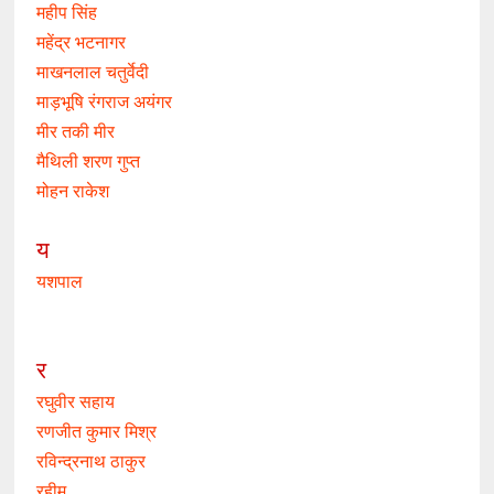
महीप सिंह
महेंद्र भटनागर
माखनलाल चतुर्वेदी
माड़भूषि रंगराज अयंगर
मीर तकी मीर
मैथिली शरण गुप्त
मोहन राकेश
य
यशपाल
र
रघुवीर सहाय
रणजीत कुमार मिश्र
रविन्द्रनाथ ठाकुर
रहीम