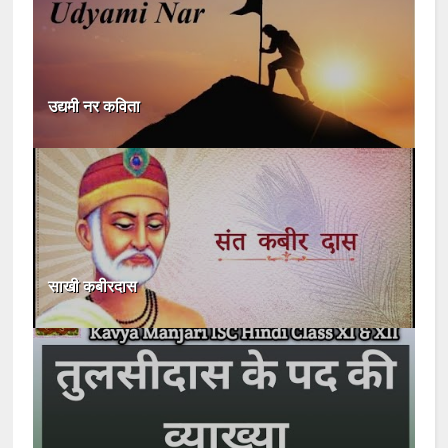
उद्यमी नर कविता
साखी कबीरदास