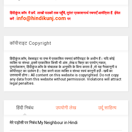
हिंदीकुंज.कॉम में छपें. लाखों पाठकों तक पहुँचें, तुरंत! प्रकाशनार्थ रचनाएँ आमंत्रित हैं. ईमेल
info@hindikunj.com
करें :
पर
कॉपीराइट Copyright
हिंदीकुंज.कॉम, वेबसाइट या एप्स में प्रकाशित रचनाएं कॉपीराइट के अधीन हैं। यदि कोई
व्यक्ति या संस्था ,इसमें प्रकाशित किसी भी अंश ,लेख व चित्र का प्रयोग,नकल,
पुनर्प्रकाशन, हिंदीकुंज.कॉम के संचालक के अनुमति के बिना करता है ,तो यह गैरकानूनी व
कॉपीराइट का उलंघन है। ऐसा करने वाला व्यक्ति व संस्था स्वयं कानूनी हर्ज़े - खर्चे का
उत्तरदायी होगा। All content on this website is copyrighted. Do not copy
any data from this website without permission. Violations will attract
legal penalties.
हिंदी निबंध
उपयोगी लेख
उर्दू साहित्य
मेरे पड़ोसी पर निबंध My Neighbour in Hindi