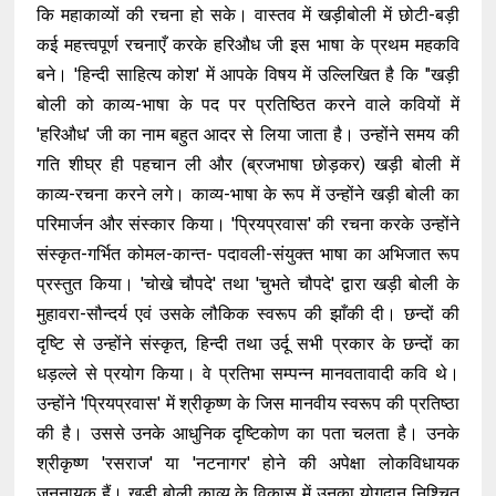
कि महाकाव्यों की रचना हो सके। वास्तव में खड़ीबोली में छोटी-बड़ी
कई महत्त्वपूर्ण रचनाएँ करके हरिऔध जी इस भाषा के प्रथम महकवि
बने। 'हिन्दी साहित्य कोश' में आपके विषय में उल्लिखित है कि "खड़ी
बोली को काव्य-भाषा के पद पर प्रतिष्ठित करने वाले कवियों में
'हरिऔध' जी का नाम बहुत आदर से लिया जाता है। उन्होंने समय की
गति शीघ्र ही पहचान ली और (ब्रजभाषा छोड़कर) खड़ी बोली में
काव्य-रचना करने लगे। काव्य-भाषा के रूप में उन्होंने खड़ी बोली का
परिमार्जन और संस्कार किया। 'प्रियप्रवास' की रचना करके उन्होंने
संस्कृत-गर्भित कोमल-कान्त- पदावली-संयुक्त भाषा का अभिजात रूप
प्रस्तुत किया। 'चोखे चौपदे' तथा 'चुभते चौपदे' द्वारा खड़ी बोली के
मुहावरा-सौन्दर्य एवं उसके लौकिक स्वरूप की झाँकी दी। छन्दों की
दृष्टि से उन्होंने संस्कृत, हिन्दी तथा उर्दू सभी प्रकार के छन्दों का
धड़ल्ले से प्रयोग किया। वे प्रतिभा सम्पन्न मानवतावादी कवि थे।
उन्होंने 'प्रियप्रवास' में श्रीकृष्ण के जिस मानवीय स्वरूप की प्रतिष्ठा
की है। उससे उनके आधुनिक दृष्टिकोण का पता चलता है। उनके
श्रीकृष्ण 'रसराज' या 'नटनागर' होने की अपेक्षा लोकविधायक
जननायक हैं। खड़ी बोली काव्य के विकास में उनका योगदान निश्चित