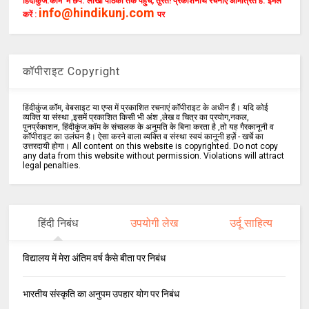
हिंदीकुंज.कॉम में छपें. लाखों पाठकों तक पहुँचें, तुरंत! प्रकाशनार्थ रचनाएँ आमंत्रित हैं. ईमेल
info@hindikunj.com
करें :
पर
कॉपीराइट Copyright
हिंदीकुंज.कॉम, वेबसाइट या एप्स में प्रकाशित रचनाएं कॉपीराइट के अधीन हैं। यदि कोई
व्यक्ति या संस्था ,इसमें प्रकाशित किसी भी अंश ,लेख व चित्र का प्रयोग,नकल,
पुनर्प्रकाशन, हिंदीकुंज.कॉम के संचालक के अनुमति के बिना करता है ,तो यह गैरकानूनी व
कॉपीराइट का उलंघन है। ऐसा करने वाला व्यक्ति व संस्था स्वयं कानूनी हर्ज़े - खर्चे का
उत्तरदायी होगा। All content on this website is copyrighted. Do not copy
any data from this website without permission. Violations will attract
legal penalties.
हिंदी निबंध
उपयोगी लेख
उर्दू साहित्य
विद्यालय में मेरा अंतिम वर्ष कैसे बीता पर निबंध
भारतीय संस्कृति का अनुपम उपहार योग पर निबंध