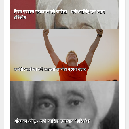
प्रिय प्रवास महाकाव्य की समीक्षा | अयोध्यासिंह उपाध्याय
हरिऔध
कर्मवीर कविता की व्याख्या सारांश प्रश्न उत्तर
आँख का आँसू - अयोध्यासिंह उपाध्याय "हरिऔध"