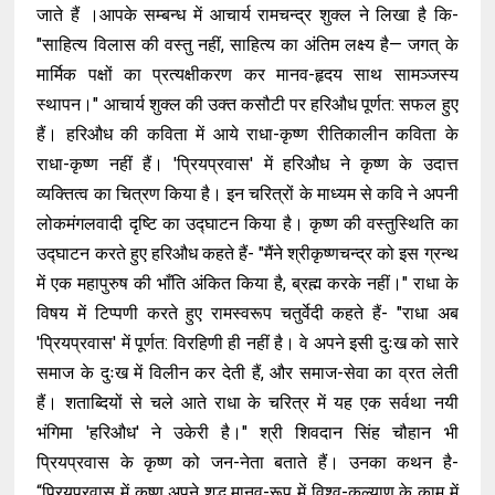
जाते हैं ।आपके सम्बन्ध में आचार्य रामचन्द्र शुक्ल ने लिखा है कि-
"साहित्य विलास की वस्तु नहीं, साहित्य का अंतिम लक्ष्य है— जगत् के
मार्मिक पक्षों का प्रत्यक्षीकरण कर मानव-हृदय साथ सामञ्जस्य
स्थापन।" आचार्य शुक्ल की उक्त कसौटी पर हरिऔध पूर्णत: सफल हुए
हैं। हरिऔध की कविता में आये राधा-कृष्ण रीतिकालीन कविता के
राधा-कृष्ण नहीं हैं। 'प्रियप्रवास' में हरिऔध ने कृष्ण के उदात्त
व्यक्तित्व का चित्रण किया है। इन चरित्रों के माध्यम से कवि ने अपनी
लोकमंगलवादी दृष्टि का उद्घाटन किया है। कृष्ण की वस्तुस्थिति का
उद्घाटन करते हुए हरिऔध कहते हैं- "मैंने श्रीकृष्णचन्द्र को इस ग्रन्थ
में एक महापुरुष की भाँति अंकित किया है, ब्रह्म करके नहीं।" राधा के
विषय में टिप्पणी करते हुए रामस्वरूप चतुर्वेदी कहते हैं- "राधा अब
'प्रियप्रवास' में पूर्णत: विरहिणी ही नहीं है। वे अपने इसी दुःख को सारे
समाज के दुःख में विलीन कर देती हैं, और समाज-सेवा का व्रत लेती
हैं। शताब्दियों से चले आते राधा के चरित्र में यह एक सर्वथा नयी
भंगिमा 'हरिऔध' ने उकेरी है।" श्री शिवदान सिंह चौहान भी
प्रियप्रवास के कृष्ण को जन-नेता बताते हैं। उनका कथन है-
“प्रियप्रवास में कृष्ण अपने शुद्ध मानव-रूप में विश्व-कल्याण के काम में