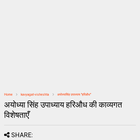
Home
kavyagat-visheshta
अयोध्यासिंह उपाध्याय "हरिऔध"
अयोध्या सिंह उपाध्याय हरिऔध की काव्यगत
विशेषताएँ
SHARE: