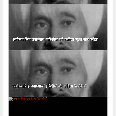
अयोध्या सिंह उपाध्याय 'हरिऔध' की कविता 'फूल और काँटा'
अयोध्यासिंह उपाध्याय 'हरिऔध' की कविता 'कर्मवीर'