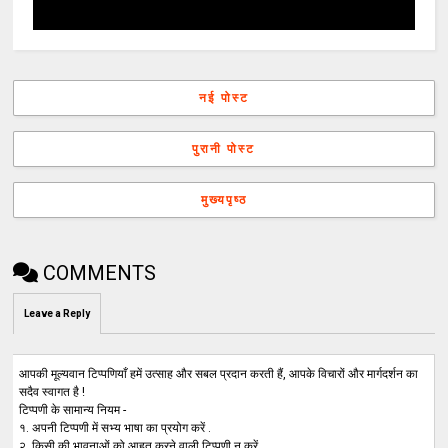
नई पोस्ट
पुरानी पोस्ट
मुख्यपृष्ठ
COMMENTS
Leave a Reply
आपकी मूल्यवान टिप्पणियाँ हमें उत्साह और सबल प्रदान करती हैं, आपके विचारों और मार्गदर्शन का
सदैव स्वागत है !
टिप्पणी के सामान्य नियम -
१. अपनी टिप्पणी में सभ्य भाषा का प्रयोग करें .
२. किसी की भावनाओं को आहत करने वाली टिप्पणी न करें .