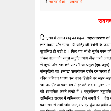
सवनवा में हो …. सवानवा में
सवनवा 
हि
न्दू धर्म में सावन माह का महत्व Importance 
तप्त दिवस और उमस भरी रात्रि की बेचैनी के उपरांत
सुवासित हो उठी है । फिर यह सोंधी सुगंध पवन की
चंचल बालक के सदृश चतुर्दिक भाग-दौड़ करने लगता 
से दूसरे छोर तक तने सतरंगी रामधनुख (इंद्रघनुष)
संस्कृतियों का अनोखा समायोजन दर्शन देने लगता ह
गर्वित परिधान धारण कर पवन-हिंडोले पर लहर-लहर 
जलधाराएँ तथा पवन-वेग से इतराते कदम्ब, गुलर, अन
को आभासित करने लगते हैं । प्रफुल्लित श्रृंगा
सम्मिलित सरगम में अभिव्यक्त होने लगती है । ऐसे
पवन राग से सभी जीव-जन्तु व पादप-पुंज को हर्षित क