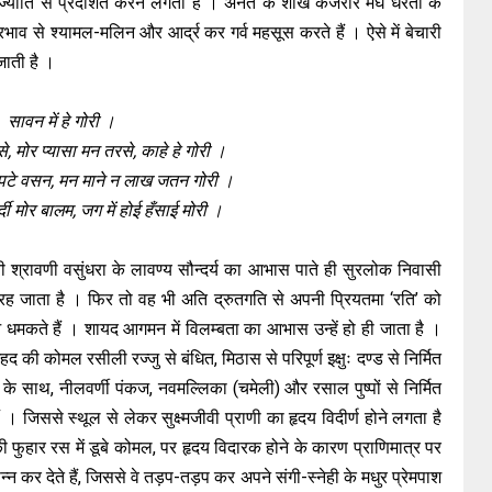
्योति से प्रदर्शित करने लगती है । अनंत के शोख कजरारे मेघ धरती के
भाव से श्यामल-मलिन और आर्द्र कर गर्व महसूस करते हैं । ऐसे में बेचारी
जाती है ।
सावन में हे गोरी ।
, मोर प्यासा मन तरसे, काहे हे गोरी ।
िपटे वसन, मन माने न लाख जतन गोरी ।
र्दी मोर बालम, जग में होई हँसाई मोरी ।
रती श्रावणी वसुंधरा के लावण्य सौन्दर्य का आभास पाते ही सुरलोक निवासी
रह जाता है । फिर तो वह भी अति द्रुतगति से अपनी प्रियतमा ‘रति’ को
धमकते हैं । शायद आगमन में विलम्बता का आभास उन्हें हो ही जाता है ।
हद की कोमल रसीली रज्जु से बंधित, मिठास से परिपूर्ण इक्षुः दण्ड से निर्मित
 के साथ, नीलवर्णी पंकज, नवमल्लिका (चमेली) और रसाल पुष्पों से निर्मित
ं । जिससे स्थूल से लेकर सुक्ष्मजीवी प्राणी का हृदय विदीर्ण होने लगता है
ी फुहार रस में डूबे कोमल, पर हृदय विदारक होने के कारण प्राणिमात्र पर
न कर देते हैं, जिससे वे तड़प-तड़प कर अपने संगी-स्नेही के मधुर प्रेमपाश