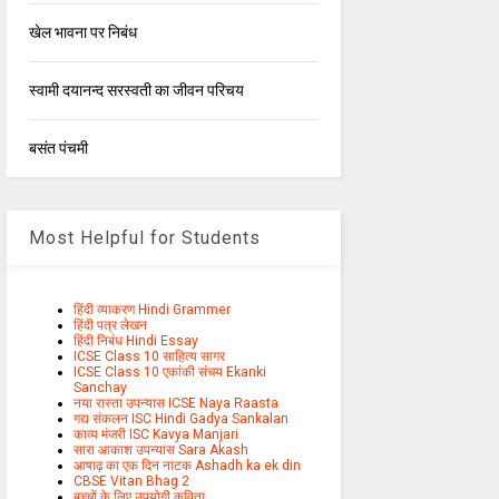
खेल भावना पर निबंध
स्वामी दयानन्द सरस्वती का जीवन परिचय
बसंत पंचमी
Most Helpful for Students
हिंदी व्याकरण Hindi Grammer
हिंदी पत्र लेखन
हिंदी निबंध Hindi Essay
ICSE Class 10 साहित्य सागर
ICSE Class 10 एकांकी संचय Ekanki
Sanchay
नया रास्ता उपन्यास ICSE Naya Raasta
गद्य संकलन ISC Hindi Gadya Sankalan
काव्य मंजरी ISC Kavya Manjari
सारा आकाश उपन्यास Sara Akash
आषाढ़ का एक दिन नाटक Ashadh ka ek din
CBSE Vitan Bhag 2
बच्चों के लिए उपयोगी कविता