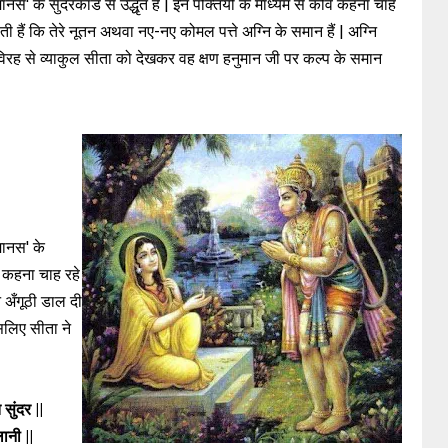
नस' के सुंदरकांड से उद्धृत हैं | इन पंक्तियों के माध्यम से कवि कहना चाह
ी हैं कि तेरे नूतन अथवा नए-नए कोमल पत्ते अग्नि के समान हैं | अग्नि
म विरह से व्याकुल सीता को देखकर वह क्षण हनुमान जी पर कल्प के समान
|
मानस' के
वि कहना चाह रहे
े अँगूठी डाल दी
इसलिए सीता ने
सुंदर ||
ानी ||