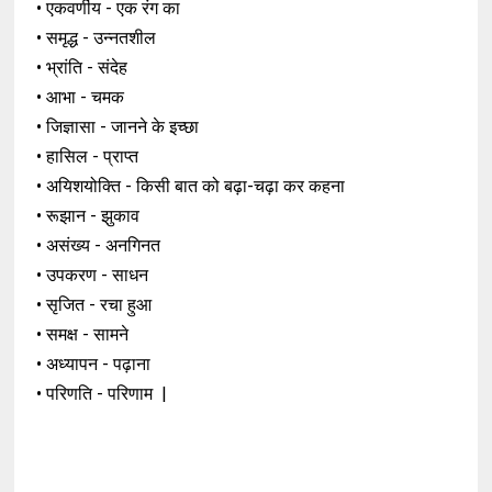
• एकवर्णीय - एक रंग का
• समृद्ध - उन्नतशील
• भ्रांति - संदेह
• आभा - चमक
• जिज्ञासा - जानने के इच्छा
• हासिल - प्राप्त
• अयिशयोक्ति - किसी बात को बढ़ा-चढ़ा कर
कहना
• रूझान - झुकाव
• असंख्य - अनगिनत
• उपकरण - साधन
• सृजित - रचा हुआ
• समक्ष - सामने
• अध्यापन - पढ़ाना
• परिणति - परिणाम |