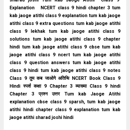
Explanation NCERT class 9 hindi chapter 3 tum
kab jaoge atithi class 9 explanation tum kab jaoge
atithi class 9 extra questions tum kab jaoge atithi
class 9 lekhak tum kab jaoge atithi class 9
solutions tum kab jaoge atithi class 9 chapter
hindi tum kab jaoge atithi class 9 cbse tum kab
jaoge atithi class 9 ncert tum kab jaoge atithi
class 9 question answers tum kab jaoge atithi
class 9 hindi tum kab jaoge atithi class 9 notes
Class 9 तुम कब जाओगे अतिथि NCERT Book Class 9
Hindi स्पर्श कक्षा 9 Chapter 3 व्याख्या Class 9 hindi
Chapter 3 प्रश्न उत्तर Tum kab Jaoge Atithi
explanation cbse class 9 sparsh, tum kab jaoge
atithi hindi chapter class 9 explanation tum kab
jaoge atithi sharad joshi hindi