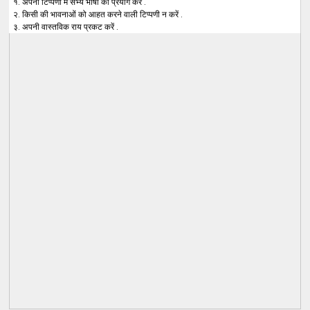
१. अपनी टिप्पणी में सभ्य भाषा का प्रयोग करें .
२. किसी की भावनाओं को आहत करने वाली टिप्पणी न करें .
३. अपनी वास्तविक राय प्रकट करें .