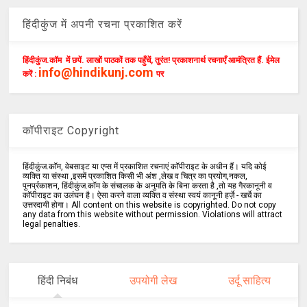
हिंदीकुंज में अपनी रचना प्रकाशित करें
हिंदीकुंज.कॉम में छपें. लाखों पाठकों तक पहुँचें, तुरंत! प्रकाशनार्थ रचनाएँ आमंत्रित हैं. ईमेल
info@hindikunj.com
करें :
पर
कॉपीराइट Copyright
हिंदीकुंज.कॉम, वेबसाइट या एप्स में प्रकाशित रचनाएं कॉपीराइट के अधीन हैं। यदि कोई
व्यक्ति या संस्था ,इसमें प्रकाशित किसी भी अंश ,लेख व चित्र का प्रयोग,नकल,
पुनर्प्रकाशन, हिंदीकुंज.कॉम के संचालक के अनुमति के बिना करता है ,तो यह गैरकानूनी व
कॉपीराइट का उलंघन है। ऐसा करने वाला व्यक्ति व संस्था स्वयं कानूनी हर्ज़े - खर्चे का
उत्तरदायी होगा। All content on this website is copyrighted. Do not copy
any data from this website without permission. Violations will attract
legal penalties.
हिंदी निबंध
उपयोगी लेख
उर्दू साहित्य