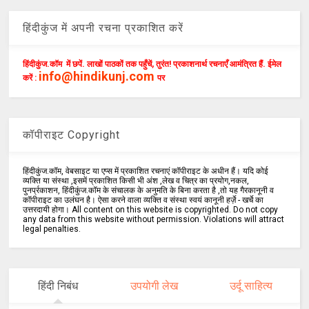
हिंदीकुंज में अपनी रचना प्रकाशित करें
हिंदीकुंज.कॉम में छपें. लाखों पाठकों तक पहुँचें, तुरंत! प्रकाशनार्थ रचनाएँ आमंत्रित हैं. ईमेल
info@hindikunj.com
करें :
पर
कॉपीराइट Copyright
हिंदीकुंज.कॉम, वेबसाइट या एप्स में प्रकाशित रचनाएं कॉपीराइट के अधीन हैं। यदि कोई
व्यक्ति या संस्था ,इसमें प्रकाशित किसी भी अंश ,लेख व चित्र का प्रयोग,नकल,
पुनर्प्रकाशन, हिंदीकुंज.कॉम के संचालक के अनुमति के बिना करता है ,तो यह गैरकानूनी व
कॉपीराइट का उलंघन है। ऐसा करने वाला व्यक्ति व संस्था स्वयं कानूनी हर्ज़े - खर्चे का
उत्तरदायी होगा। All content on this website is copyrighted. Do not copy
any data from this website without permission. Violations will attract
legal penalties.
हिंदी निबंध
उपयोगी लेख
उर्दू साहित्य