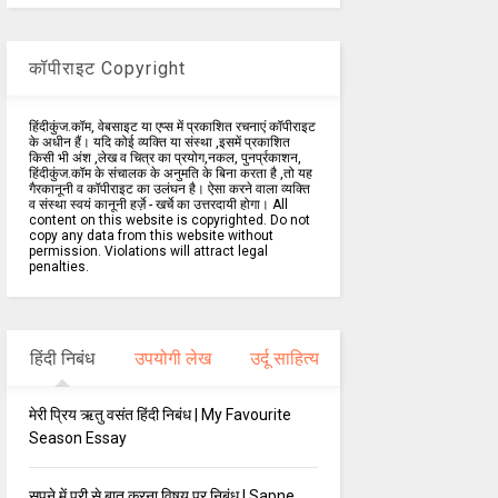
कॉपीराइट Copyright
हिंदीकुंज.कॉम, वेबसाइट या एप्स में प्रकाशित रचनाएं कॉपीराइट
के अधीन हैं। यदि कोई व्यक्ति या संस्था ,इसमें प्रकाशित
किसी भी अंश ,लेख व चित्र का प्रयोग,नकल, पुनर्प्रकाशन,
हिंदीकुंज.कॉम के संचालक के अनुमति के बिना करता है ,तो यह
गैरकानूनी व कॉपीराइट का उलंघन है। ऐसा करने वाला व्यक्ति
व संस्था स्वयं कानूनी हर्ज़े - खर्चे का उत्तरदायी होगा। All
content on this website is copyrighted. Do not
copy any data from this website without
permission. Violations will attract legal
penalties.
हिंदी निबंध
उपयोगी लेख
उर्दू साहित्य
मेरी प्रिय ऋतु वसंत हिंदी निबंध | My Favourite
Season Essay
सपने में परी से बात करना विषय पर निबंध | Sapne