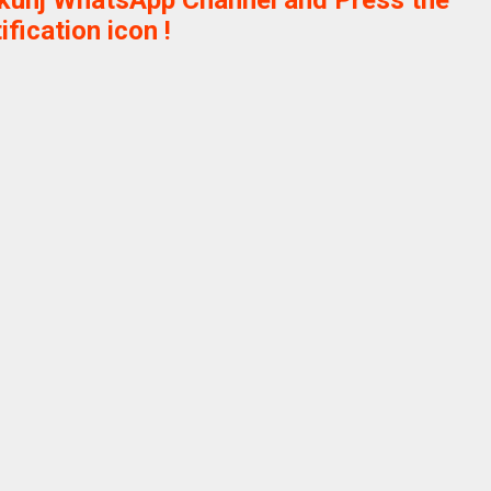
ikunj WhatsApp Channel and Press the
ification icon !