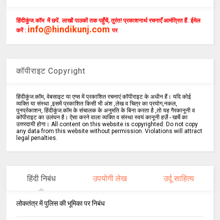
हिंदीकुंज.कॉम में छपें. लाखों पाठकों तक पहुँचें, तुरंत! प्रकाशनार्थ रचनाएँ आमंत्रित हैं. ईमेल
info@hindikunj.com
करें :
पर
कॉपीराइट Copyright
हिंदीकुंज.कॉम, वेबसाइट या एप्स में प्रकाशित रचनाएं कॉपीराइट के अधीन हैं। यदि कोई
व्यक्ति या संस्था ,इसमें प्रकाशित किसी भी अंश ,लेख व चित्र का प्रयोग,नकल,
पुनर्प्रकाशन, हिंदीकुंज.कॉम के संचालक के अनुमति के बिना करता है ,तो यह गैरकानूनी व
कॉपीराइट का उलंघन है। ऐसा करने वाला व्यक्ति व संस्था स्वयं कानूनी हर्ज़े - खर्चे का
उत्तरदायी होगा। All content on this website is copyrighted. Do not copy
any data from this website without permission. Violations will attract
legal penalties.
हिंदी निबंध
उपयोगी लेख
उर्दू साहित्य
लोकतंत्र में पुलिस की भूमिका पर निबंध