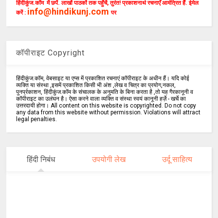
हिंदीकुंज.कॉम में छपें. लाखों पाठकों तक पहुँचें, तुरंत! प्रकाशनार्थ रचनाएँ आमंत्रित हैं. ईमेल
info@hindikunj.com
करें :
पर
कॉपीराइट Copyright
हिंदीकुंज.कॉम, वेबसाइट या एप्स में प्रकाशित रचनाएं कॉपीराइट के अधीन हैं। यदि कोई
व्यक्ति या संस्था ,इसमें प्रकाशित किसी भी अंश ,लेख व चित्र का प्रयोग,नकल,
पुनर्प्रकाशन, हिंदीकुंज.कॉम के संचालक के अनुमति के बिना करता है ,तो यह गैरकानूनी व
कॉपीराइट का उलंघन है। ऐसा करने वाला व्यक्ति व संस्था स्वयं कानूनी हर्ज़े - खर्चे का
उत्तरदायी होगा। All content on this website is copyrighted. Do not copy
any data from this website without permission. Violations will attract
legal penalties.
हिंदी निबंध
उपयोगी लेख
उर्दू साहित्य