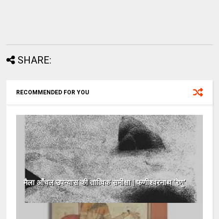
SHARE:
RECOMMENDED FOR YOU
मैला आँचल उपन्यास की तात्विक समीक्षा | फणीश्वरनाथ 'रेणु'