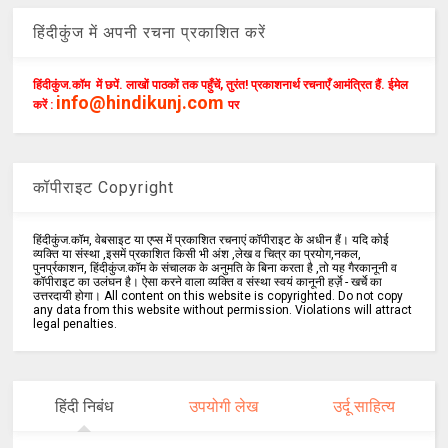
हिंदीकुंज में अपनी रचना प्रकाशित करें
हिंदीकुंज.कॉम में छपें. लाखों पाठकों तक पहुँचें, तुरंत! प्रकाशनार्थ रचनाएँ आमंत्रित हैं. ईमेल
info@hindikunj.com
करें :
पर
कॉपीराइट Copyright
हिंदीकुंज.कॉम, वेबसाइट या एप्स में प्रकाशित रचनाएं कॉपीराइट के अधीन हैं। यदि कोई
व्यक्ति या संस्था ,इसमें प्रकाशित किसी भी अंश ,लेख व चित्र का प्रयोग,नकल,
पुनर्प्रकाशन, हिंदीकुंज.कॉम के संचालक के अनुमति के बिना करता है ,तो यह गैरकानूनी व
कॉपीराइट का उलंघन है। ऐसा करने वाला व्यक्ति व संस्था स्वयं कानूनी हर्ज़े - खर्चे का
उत्तरदायी होगा। All content on this website is copyrighted. Do not copy
any data from this website without permission. Violations will attract
legal penalties.
हिंदी निबंध
उपयोगी लेख
उर्दू साहित्य