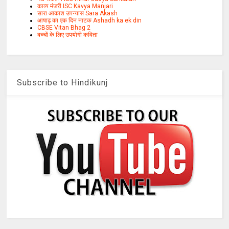
काव्य मंजरी ISC Kavya Manjari
सारा आकाश उपन्यास Sara Akash
आषाढ़ का एक दिन नाटक Ashadh ka ek din
CBSE Vitan Bhag 2
बच्चों के लिए उपयोगी कविता
Subscribe to Hindikunj