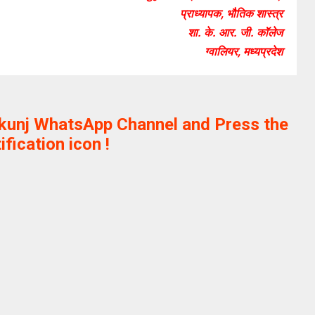
प्राध्यापक, भौतिक शास्त्र
शा. के. आर. जी. कॉलेज
ग्वालियर, मध्यप्रदेश
ikunj WhatsApp Channel and Press the
ification icon !