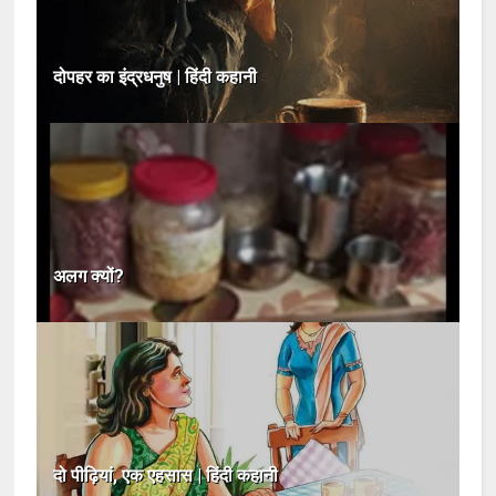
दोपहर का इंद्रधनुष | हिंदी कहानी
अलग क्यों?
दो पीढ़ियां, एक एहसास | हिंदी कहानी