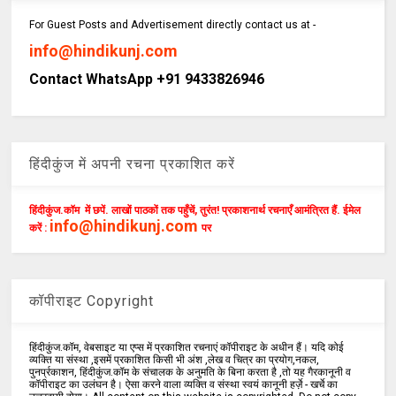
For Guest Posts and Advertisement directly contact us at -
info@hindikunj.com
Contact WhatsApp +91 9433826946
हिंदीकुंज में अपनी रचना प्रकाशित करें
हिंदीकुंज.कॉम में छपें. लाखों पाठकों तक पहुँचें, तुरंत! प्रकाशनार्थ रचनाएँ आमंत्रित हैं. ईमेल
info@hindikunj.com
करें :
पर
कॉपीराइट Copyright
हिंदीकुंज.कॉम, वेबसाइट या एप्स में प्रकाशित रचनाएं कॉपीराइट के अधीन हैं। यदि कोई
व्यक्ति या संस्था ,इसमें प्रकाशित किसी भी अंश ,लेख व चित्र का प्रयोग,नकल,
पुनर्प्रकाशन, हिंदीकुंज.कॉम के संचालक के अनुमति के बिना करता है ,तो यह गैरकानूनी व
कॉपीराइट का उलंघन है। ऐसा करने वाला व्यक्ति व संस्था स्वयं कानूनी हर्ज़े - खर्चे का