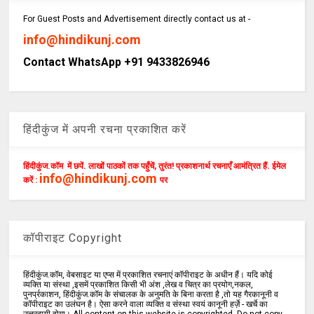
For Guest Posts and Advertisement directly contact us at -
info@hindikunj.com
Contact WhatsApp +91 9433826946
हिंदीकुंज में अपनी रचना प्रकाशित करें
हिंदीकुंज.कॉम में छपें. लाखों पाठकों तक पहुँचें, तुरंत! प्रकाशनार्थ रचनाएँ आमंत्रित हैं. ईमेल
info@hindikunj.com
करें :
पर
कॉपीराइट Copyright
हिंदीकुंज.कॉम, वेबसाइट या एप्स में प्रकाशित रचनाएं कॉपीराइट के अधीन हैं। यदि कोई
व्यक्ति या संस्था ,इसमें प्रकाशित किसी भी अंश ,लेख व चित्र का प्रयोग,नकल,
पुनर्प्रकाशन, हिंदीकुंज.कॉम के संचालक के अनुमति के बिना करता है ,तो यह गैरकानूनी व
कॉपीराइट का उलंघन है। ऐसा करने वाला व्यक्ति व संस्था स्वयं कानूनी हर्ज़े - खर्चे का