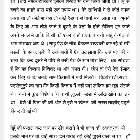
था ।वहीं नमक डालकर इसका शरबत भी बना लिया जाता था। लू से
बचने का हमारे पास यही एक उपाय था। मेरे साथियों में से कोई नमक
लाता था तो कोई माचिस तो कोई हैंडपंप से पानी भर लाता था ।भूनने
के लिए जो आम तोड़े जाते वे दूसरे के पेड़ों के होते लेकिन भूने जाते
अपने जंगल में ताकि किसी को शंका न हो। एक बार तो साहू के पेड़ से
आम तोड़कर आए थे ।साहू पेड़ के नीचे बैठकर रखवाली कर रहे थे मेरी
मंडली के एक लड़के ने उन्हें बातों में ऐसे उलझाया कि उन्हें पता ही न
चला कि कब दूसरे ने पीछे से उसी पेड़ के आम तोड़ लिए ।अब सोचता
हूँ कि यह कितना विचित्र था और गलत भी। खेल तो ऐसे-ऐसे ईज़ाद
कर लिए थे कि उनके नाम किताबों में नहीं मिलते। चिल्होरपत्ती,सत्ता ,
पटरीसुटुर्र का नाम मैंने किसी किताब में नहीं पढ़ा लेकिन हम खूब खेलते
थे। कंचे में कुछ विशेष रुचि न थी ,गुल्ली -डंडा में आँख खोने का डर
था। वैसे भी पिता जी की ओर से इसे न खेलने की सख्त ताक़ीद पहले
हीकर दी गई थी।
गेहूँ की फसल कट जाने पर ढोर चराने में भी गजब की स्वतंत्रता थी।
इसके नाम पर तो चाहे सारा दिन गायब रहो कोई पूछने वाला न था। हाँ