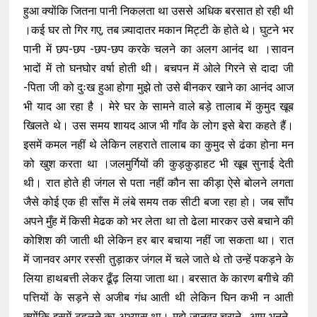
हुआ क्योंकि जितना पानी निकलता था उससे अधिक बरसात हो रही थी
।कई घर तो गिर गए, तब ज़्यादातर मकान मिट्टी के होते थे। घुटने भर
पानी में छप-छप -छप-छप करके चलने का अलग आनंद था ।सावन
भादों में तो घनघोर वर्षा होती थी। बचपन में ओले गिरने से दादा जी
-पिता जी को दुःख हुआ होगा मुझे तो उसे बीनकर खाने का आनंद आज
भी याद आ रहा है । मेरे घर के सामने वाले बड़े तालाब में कुमुद खूब
खिलते थे। उस समय शायद आज भी गाँव के लोग इसे बेरा कहते हैं।
इसमें कमल नहीं थे लेकिन लहराते तालाब का कुमुद से ढंका होना मन
को खुश करता था ।जलमुर्गियों की कुड़कुड़ाहट भी खूब सुनाई देती
थी। रात होते ही जंगल से पता नहीं कौन सा कीड़ा ऐसे बोलने लगता
जैसे कोई एक ही साँस में लंबे समय तक सीटी बजा रहा हो। जब साँप
अपने मुँह में किसी मेढक को भर लेता था तो ढेला मारकर उसे बचाने की
कोशिश की जाती थी लेकिन हर बार बचाया नहीं जा सकता था। रात
में जानवर अगर रस्सी तुड़ाकर जंगल में चले जाते थे तो उन्हें पकड़ने के
लिया हाथबत्ती लेकर ढूँढ़ लिया जाता था। बरसात के कारण बगीचे की
पत्तियों के सड़ने से अजीब गंध आती थी लेकिन घिन कभी न आती
क्योंकि इसमें टहलने का अभ्यास था। मुझे जानवर चराने , आम भूनने ,