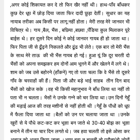
,अगर कोई शिकायत कर दे तो फिर खैर नहीं थी। हाथ-पाँव बाँधकर
कुछ देर धूप में छोड़ दिया जाता फिर दादी छुड़ा देतीं। सुधार का यह
नायाब तरीका अब किसी पर लागू नहीं होता। मेरी तरह मेरे जानवर भी
विचित्र थे। गाय ,बैल, भैंस , बछिया ,बछवा ,पँडिया कुल मिलाकर पूरे
बाईस थे। हर दूसरे दिन कोई ने कोई जानवर गायब ही हो जाता था।
फिर पिता जी से ढूँढ़ने निकलते और ढूंढ भी लेते। एक बार तो मेरी भैंस
के साथ मेरे ताऊ की भी भैंस गायब हो गई। हुआ यूं कि दूर चरती दो
भैंसों को अपना समझकर हम दोनों आम भूनने में और खेलने में लगे थे।
शाम को जब उसे बहोरने (हाँकने) गए तो पता चला कि वे भैंसे तो दूसरे
गाँव के चरवाहों की हैं। पिता जी और बड़े भाई साहब तीन दिन बाद
भैंसों को खोज सके ।वह भी किसी महानुभाव ने बाँध लिया था नहीं तो
पता भी न चलता। भैसों ने उनके गन्ने को चर लिया था।उन दिनों गेहूँ
की मड़ाई आज की तरह मशीनों से नहीं होती थी ।गेहूँ के पौधों को धूप
में फैला दिया जाता था ।बैलों को उन पर चलाया जाता था ।उनके
खुरों से ये पौधे कट-कट कर भूसा बन जाते थे 30-40 बोझ का भूसा
बनाने में तीन या चार दिन लगते थे। जब हवा चलती तो इसे ओसा कर
अनाज को अलग किया जाता ।अगर हवा न चलती तो परौता(दो लोगों