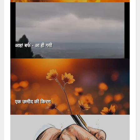
आह! बर्फ - आ ही गयी
एक उम्मीद की किरण