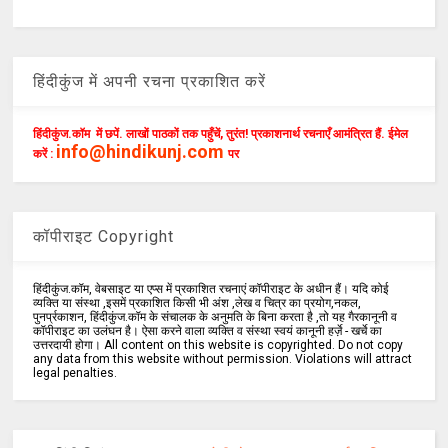
हिंदीकुंज में अपनी रचना प्रकाशित करें
हिंदीकुंज.कॉम में छपें. लाखों पाठकों तक पहुँचें, तुरंत! प्रकाशनार्थ रचनाएँ आमंत्रित हैं. ईमेल
info@hindikunj.com
करें :
पर
कॉपीराइट Copyright
हिंदीकुंज.कॉम, वेबसाइट या एप्स में प्रकाशित रचनाएं कॉपीराइट के अधीन हैं। यदि कोई
व्यक्ति या संस्था ,इसमें प्रकाशित किसी भी अंश ,लेख व चित्र का प्रयोग,नकल,
पुनर्प्रकाशन, हिंदीकुंज.कॉम के संचालक के अनुमति के बिना करता है ,तो यह गैरकानूनी व
कॉपीराइट का उलंघन है। ऐसा करने वाला व्यक्ति व संस्था स्वयं कानूनी हर्ज़े - खर्चे का
उत्तरदायी होगा। All content on this website is copyrighted. Do not copy
any data from this website without permission. Violations will attract
legal penalties.