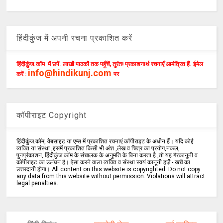
हिंदीकुंज में अपनी रचना प्रकाशित करें
हिंदीकुंज.कॉम में छपें. लाखों पाठकों तक पहुँचें, तुरंत! प्रकाशनार्थ रचनाएँ आमंत्रित हैं. ईमेल
info@hindikunj.com
करें :
पर
कॉपीराइट Copyright
हिंदीकुंज.कॉम, वेबसाइट या एप्स में प्रकाशित रचनाएं कॉपीराइट के अधीन हैं। यदि कोई
व्यक्ति या संस्था ,इसमें प्रकाशित किसी भी अंश ,लेख व चित्र का प्रयोग,नकल,
पुनर्प्रकाशन, हिंदीकुंज.कॉम के संचालक के अनुमति के बिना करता है ,तो यह गैरकानूनी व
कॉपीराइट का उलंघन है। ऐसा करने वाला व्यक्ति व संस्था स्वयं कानूनी हर्ज़े - खर्चे का
उत्तरदायी होगा। All content on this website is copyrighted. Do not copy
any data from this website without permission. Violations will attract
legal penalties.