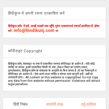
हिंदीकुंज में अपनी रचना प्रकाशित करें
हिंदीकुंज.कॉम में छपें. लाखों पाठकों तक पहुँचें, तुरंत! प्रकाशनार्थ रचनाएँ आमंत्रित हैं. ईमेल
info@hindikunj.com
करें :
पर
कॉपीराइट Copyright
हिंदीकुंज.कॉम, वेबसाइट या एप्स में प्रकाशित रचनाएं कॉपीराइट के अधीन हैं। यदि कोई
व्यक्ति या संस्था ,इसमें प्रकाशित किसी भी अंश ,लेख व चित्र का प्रयोग,नकल,
पुनर्प्रकाशन, हिंदीकुंज.कॉम के संचालक के अनुमति के बिना करता है ,तो यह गैरकानूनी व
कॉपीराइट का उलंघन है। ऐसा करने वाला व्यक्ति व संस्था स्वयं कानूनी हर्ज़े - खर्चे का
उत्तरदायी होगा। All content on this website is copyrighted. Do not copy
any data from this website without permission. Violations will attract
legal penalties.
हिंदी निबंध
उपयोगी लेख
उर्दू साहित्य