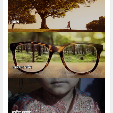
काश
चश्मे का फ्रेम
उनींदा बचपन