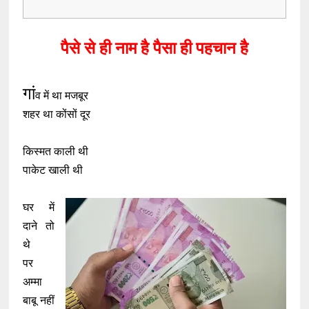
पैसे से ही नाम है पैसा ही पहचान है
गां
व में था मजबूर
शहर था कोंसों दूर
किस्मत काली थी
पाकेट खाली थी
घर में
दाने तो
थे
पर
अम्मा
बाबू नहीं