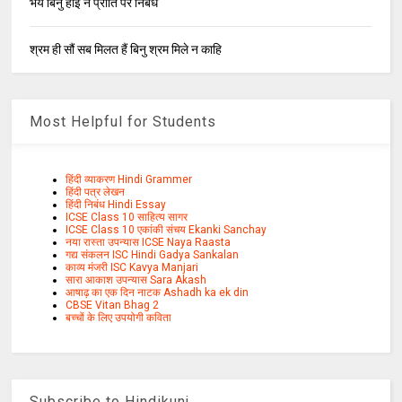
भय बिनु होइ न प्रीति पर निबंध
श्रम ही सौं सब मिलत हैं बिनु श्रम मिले न काहि
Most Helpful for Students
हिंदी व्याकरण Hindi Grammer
हिंदी पत्र लेखन
हिंदी निबंध Hindi Essay
ICSE Class 10 साहित्य सागर
ICSE Class 10 एकांकी संचय Ekanki Sanchay
नया रास्ता उपन्यास ICSE Naya Raasta
गद्य संकलन ISC Hindi Gadya Sankalan
काव्य मंजरी ISC Kavya Manjari
सारा आकाश उपन्यास Sara Akash
आषाढ़ का एक दिन नाटक Ashadh ka ek din
CBSE Vitan Bhag 2
बच्चों के लिए उपयोगी कविता
Subscribe to Hindikunj