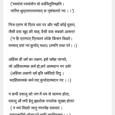
(‘स्वमांसं परमांसेन यो वर्धयितुमिच्छति।
नास्ति क्षुद्रतरस्तस्मात् स नृशंसतरो नर:।।')
निज प्राण से प्रिय धरा पर और नहीं कोई दूसरा,
जैसी दया खुद की चाह, वैसी दया सबको आसरा!
(‘न हि प्राणात् प्रियतरं लोके किंचन विद्यते।
तस्माद् दयां नर:कुर्याद् यथाऽ ऽस्मनि तथा परे।।)
अहिंसा ही धर्म का लक्षण, इसे धर्मज्ञ जानते,
जो अहिंसात्मक कर्म हो,करे आत्मवान नर उसे!
(अहिंसा लक्षणो धर्म इति धर्मविदो विदु:।
यदहिंसात्मकं कर्म तत् कुर्यादात्मवान नर:।।)
न कभी दयालु को जग में भय से सामना होता,
दयालु औ तपी हेतु इहलोक परलोक सुखद होता!
( न भयं विद्यते जातु नरस्येह दयावत:।
दयावतामिमे लोका:परे चापि तपस्विनाम्।। )