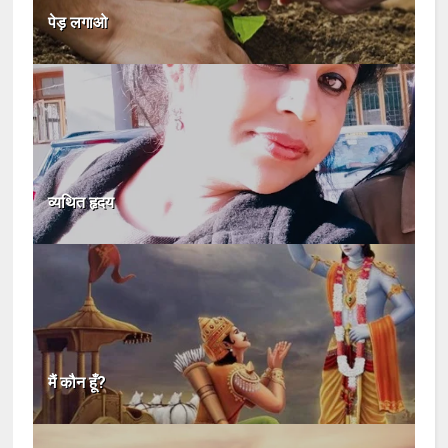
पेड़ लगाओ
व्यथित हृदय
मैं कौन हूँ?