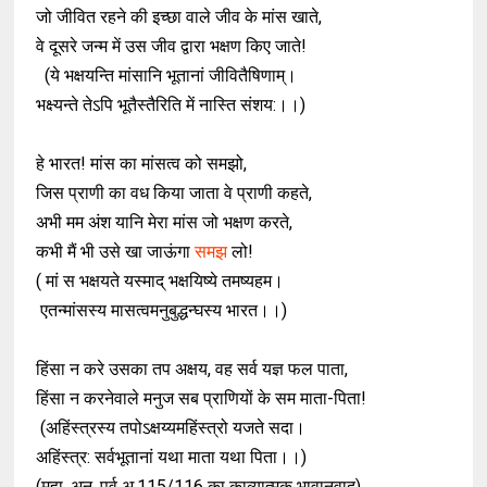
जो जीवित रहने की इच्छा वाले जीव के मांस खाते,
वे दूसरे जन्म में उस जीव द्वारा भक्षण किए जाते!
(ये भक्षयन्ति मांसानि भूतानां जीवितैषिणाम्।
भक्ष्यन्ते तेऽपि भूतैस्तैरिति में नास्ति संशय:।।)
हे भारत! मांस का मांसत्व को समझो,
जिस प्राणी का वध किया जाता वे प्राणी कहते,
अभी मम अंश यानि मेरा मांस जो भक्षण करते,
कभी मैं भी उसे खा जाऊंगा
समझ
लो!
( मां स भक्षयते यस्माद् भक्षयिष्ये तमष्यहम।
एतन्मांसस्य मासत्वमनुबुद्धन्घस्य भारत।।)
हिंसा न करे उसका तप अक्षय, वह सर्व यज्ञ फल पाता,
हिंसा न करनेवाले मनुज सब प्राणियों के सम माता-पिता!
(अहिंस्त्रस्य तपोऽक्षय्यमहिंस्त्रो यजते सदा।
अहिंस्त्र: सर्वभूतानां यथा माता यथा पिता।।)
(महा. अनु. पर्व अ.115/116 का काव्यात्मक भावानुवाद)