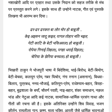
नशाखोरी आदि पर प्रहार तथा उसके निदान को सहज तरीके से मंच
पर प्रस्तुत करने लगे। इसके साथ ही उन्होने नाटक, गीत एवं पुस्तकें
लिखना भी आरम्भ कर दिया।
ढर-ढर ढरकत बा लोर मोर हो बाबूजी ..
केइ अइसन जादू कइल, पागल तोहार मति भइल;
नेटी काटि के बेटी भसिअवलऽ हो बाबूजी।
रोपेया गिनाई लिहलऽ, पगहा धराई दिहलऽ;
चेरिया के छेरिया बनवलऽ हो बाबूजी।
भिखारी ठाकुर ने भोजपुरी भाषा में बिदेशिया, भाई-बिरोध, बेटी-बियोग,
बेटी-बेचवा, कलयुग प्रेम, गबर घिचोर, गंगा स्नान (असनान), बिधवा-
बिलाप, पुत्रबध, ननद-भौजाई, कलियुग-प्रेम, राधेश्याम-बहार, बिरहा-
बहार, बुढ़शाला के बयाँ, चौवर्ण पदवी, नाइ-बहार, शंका समाधान, नक़ल
भांड और नेटुआ आदि कई नाटक, सामाजिक-धार्मिक प्रसंग गाथा और
गीतों की रचना की है। इसके अतिरिक्त उन्होंने शिव विवाह, भजन
कीर्तन, रामलीला गान, कृष्ण, माता भक्ति, आरती जैसे धार्मिक भावनाओं