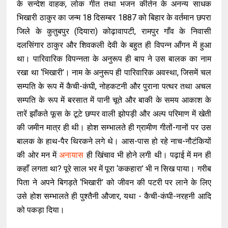
के सन्देश वाहक, लोक गीत तथा भजन कीर्तन के अनन्य साधक
भिखारी ठाकुर का जन्म 18 दिसम्बर 1887 को बिहार के वर्तमान छपरा
जिले के कुतुबपुर (दियारा) कोढ़ावापटी, रामपुर गाँव के निवासी
दलसिंगार ठाकुर और शिवकली देवी के बहुत ही विपन्न आँगन में हुआ
था। पारिवारिक विपन्नता के अनुरूप ही बाप ने उस बालक का नाम
रखा था ‘भिखारी’। नाम के अनुरूप ही पारिवारिक अवस्था, जिसमें चल
सम्पति के रूप में कैची-कंघी, नोहकटनी और पुराना पत्थर तथा अचल
सम्पति के रूप में बरसात में पानी चूते और बाकी के समय आकाश के
तारें झाँकते फूस के टूटे छप्पर वाली झोपड़ी और अल्प परिमाण में खेती
की जमीन मात्र ही थी। होश सम्भालते ही ग्रामीण गीतों-गानों पर उस
बालक के हाथ-पैर थिरकने लगे थे। आस-पास हो रहे नाच-नौटंकियों
की ओर मन में
अनायास
ही खिंचाव भी होने लगी थी। पढ़ाई में मन ही
कहाँ लगता था? पूरे साल भर में पूरा ‘ककहारा’ भी न सिख पाया। गरीब
पिता ने अपने बिगड़ते ‘भिखारी’ को जीवन की पटरी पर लाने के लिए
उसे होश सम्भालते ही पुश्तैनी औजार, यथा - कैची-कंघी-नरहनी आदि
को पकड़ा दिया।