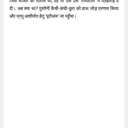
जिस मंजिल की तलाश थी, वह तो उसे उस ‘रामलीला’ में दिखलाई दे
दी। अब क्या था? पुश्तैनी कैची-कंघी-छूरा को हाथ जोड़ प्रणाम किया
और प्रभु आशीर्वाद हेतु ‘पूरीधाम’ जा पहुँचा।