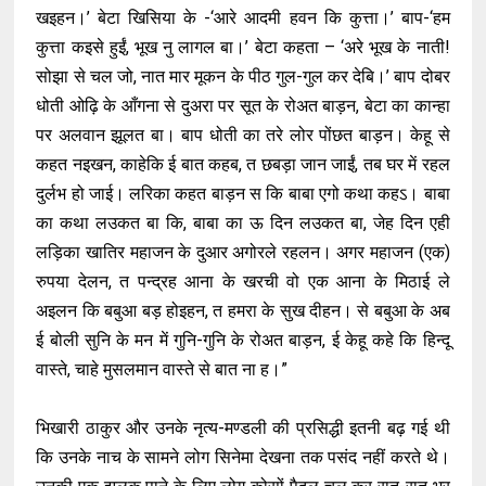
खइहन।’ बेटा खिसिया के -‘आरे आदमी हवन कि कुत्ता।’ बाप-‘हम
कुत्ता कइसे हुईं, भूख नु लागल बा।’ बेटा कहता – ‘अरे भूख के नाती!
सोझा से चल जो, नात मार मूकन के पीठ गुल-गुल कर देबि।’ बाप दोबर
धोती ओढ़ि के आँगना से दुअरा पर सूत के रोअत बाड़न, बेटा का कान्हा
पर अलवान झूलत बा। बाप धोती का तरे लोर पोंछत बाड़न। केहू से
कहत नइखन, काहेकि ई बात कहब, त छबड़ा जान जाईं, तब घर में रहल
दुर्लभ हो जाई। लरिका कहत बाड़न स कि बाबा एगो कथा कहऽ। बाबा
का कथा लउकत बा कि, बाबा का ऊ दिन लउकत बा, जेह दिन एही
लड़िका खातिर महाजन के दुआर अगोरले रहलन। अगर महाजन (एक)
रुपया देलन, त पन्द्रह आना के खरची वो एक आना के मिठाई ले
अइलन कि बबुआ बड़ होइहन, त हमरा के सुख दीहन। से बबुआ के अब
ई बोली सुनि के मन में गुनि-गुनि के रोअत बाड़न, ई केहू कहे कि हिन्दू
वास्ते, चाहे मुसलमान वास्ते से बात ना ह।”
भिखारी ठाकुर और उनके नृत्य-मण्डली की प्रसिद्धी इतनी बढ़ गई थी
कि उनके नाच के सामने लोग सिनेमा देखना तक पसंद नहीं करते थे।