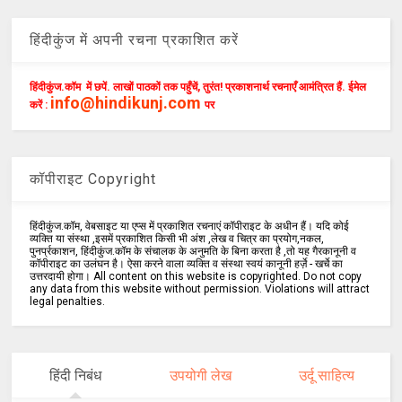
हिंदीकुंज में अपनी रचना प्रकाशित करें
हिंदीकुंज.कॉम में छपें. लाखों पाठकों तक पहुँचें, तुरंत! प्रकाशनार्थ रचनाएँ आमंत्रित हैं. ईमेल
info@hindikunj.com
करें :
पर
कॉपीराइट Copyright
हिंदीकुंज.कॉम, वेबसाइट या एप्स में प्रकाशित रचनाएं कॉपीराइट के अधीन हैं। यदि कोई
व्यक्ति या संस्था ,इसमें प्रकाशित किसी भी अंश ,लेख व चित्र का प्रयोग,नकल,
पुनर्प्रकाशन, हिंदीकुंज.कॉम के संचालक के अनुमति के बिना करता है ,तो यह गैरकानूनी व
कॉपीराइट का उलंघन है। ऐसा करने वाला व्यक्ति व संस्था स्वयं कानूनी हर्ज़े - खर्चे का
उत्तरदायी होगा। All content on this website is copyrighted. Do not copy
any data from this website without permission. Violations will attract
legal penalties.
हिंदी निबंध
उपयोगी लेख
उर्दू साहित्य