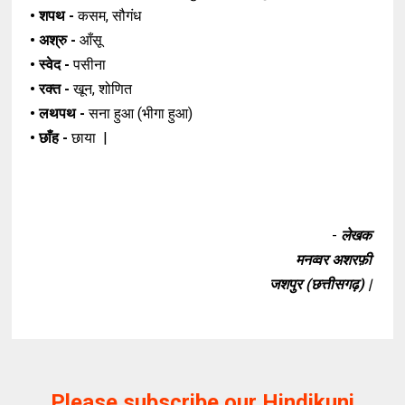
• शपथ -
कसम, सौगंध
• अश्रु -
आँसू
• स्वेद -
पसीना
• रक्त -
खून, शोणित
• लथपथ -
सना हुआ (भीगा हुआ)
• छाँह -
छाया |
-
लेखक
मनव्वर अशरफ़ी
जशपुर (छत्तीसगढ़) |
Please subscribe our Hindikunj