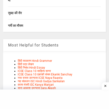
माँ
सुबह की सैर
गर्मी का मौसम
Most Helpful for Students
हिंदी व्याकरण Hindi Grammer
हिंदी पत्र लेखन
हिंदी निबंध Hindi Essay
ICSE Class 10 साहित्य सागर
ICSE Class 10 एकांकी संचय Ekanki Sanchay
नया रास्ता उपन्यास ICSE Naya Raasta
गद्य संकलन ISC Hindi Gadya Sankalan
काव्य मंजरी ISC Kavya Manjari
सारा आकाश उपन्यास Sara Akash
आषाढ़ का एक दिन नाटक Ashadh ka ek din
CBSE Vitan Bhag 2
बच्चों के लिए उपयोगी कविता