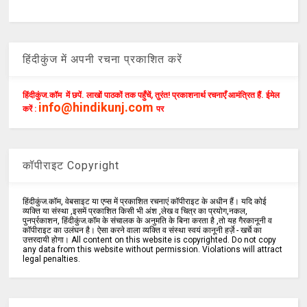
हिंदीकुंज में अपनी रचना प्रकाशित करें
हिंदीकुंज.कॉम में छपें. लाखों पाठकों तक पहुँचें, तुरंत! प्रकाशनार्थ रचनाएँ आमंत्रित हैं. ईमेल
info@hindikunj.com
करें :
पर
कॉपीराइट Copyright
हिंदीकुंज.कॉम, वेबसाइट या एप्स में प्रकाशित रचनाएं कॉपीराइट के अधीन हैं। यदि कोई
व्यक्ति या संस्था ,इसमें प्रकाशित किसी भी अंश ,लेख व चित्र का प्रयोग,नकल,
पुनर्प्रकाशन, हिंदीकुंज.कॉम के संचालक के अनुमति के बिना करता है ,तो यह गैरकानूनी व
कॉपीराइट का उलंघन है। ऐसा करने वाला व्यक्ति व संस्था स्वयं कानूनी हर्ज़े - खर्चे का
उत्तरदायी होगा। All content on this website is copyrighted. Do not copy
any data from this website without permission. Violations will attract
legal penalties.