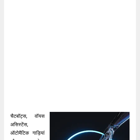
चैटबॉट्स, वॉयस
असिस्टेंस,
ऑटोमैटिक गाड़ियां