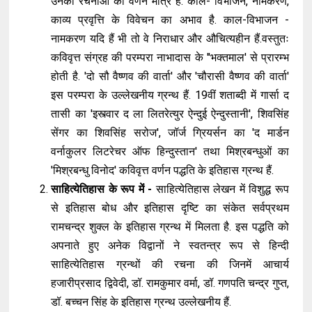
उनकी रचनाओं का वर्णन मात्र है. काल- विभाजन, नामकरण,
काव्य प्रवृत्ति के विवेचन का अभाव है. काल-विभाजन -
नामकरण यदि हैं भी तो वे निराधार और औचित्यहीन हैं.वस्तुतः
कविवृत्त संग्रह की परम्परा नाभादास के ''भक्तमाल' से प्रारम्भ
होती है. 'दो सौ वैष्णव की वार्ता' और 'चौरासी वैष्णव की वार्ता'
इस परम्परा के उल्लेखनीय ग्रन्थ हैं. 19वीं शताब्दी में गार्सा द
तासी का 'इस्त्वार द ला लितरेत्युर ऐन्दुई ऐन्दुस्तानी', शिवसिंह
सेंगर का शिवसिंह सरोज', जॉर्ज ग्रियर्सन का 'द मार्डन
वर्नाकुलर लिटरेचर ऑफ हिन्दुस्तान' तथा मिश्रबन्धुओं का
'मिश्रबन्धु विनोद' कविवृत्त वर्णन पद्धति के इतिहास ग्रन्थ हैं.
साहित्येतिहास के रूप में -
साहित्येतिहास लेखन में विशुद्ध रूप
से इतिहास बोध और इतिहास दृष्टि का संकेत सर्वप्रथम
रामचन्द्र शुक्ल के इतिहास ग्रन्थ में मिलता है. इस पद्धति को
अपनाते हुए अनेक विद्वानों ने स्वतन्त्र रूप से हिन्दी
साहित्येतिहास ग्रन्थों की रचना की जिनमें आचार्य
हजारीप्रसाद द्विवेदी, डॉ. रामकुमार वर्मा, डॉ. गणपति चन्द्र गुप्त,
डॉ. बच्चन सिंह के इतिहास ग्रन्थ उल्लेखनीय हैं.