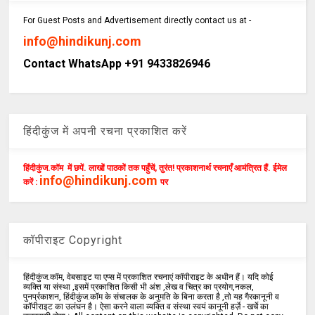
For Guest Posts and Advertisement directly contact us at -
info@hindikunj.com
Contact WhatsApp +91 9433826946
हिंदीकुंज में अपनी रचना प्रकाशित करें
हिंदीकुंज.कॉम में छपें. लाखों पाठकों तक पहुँचें, तुरंत! प्रकाशनार्थ रचनाएँ आमंत्रित हैं. ईमेल
info@hindikunj.com
करें :
पर
कॉपीराइट Copyright
हिंदीकुंज.कॉम, वेबसाइट या एप्स में प्रकाशित रचनाएं कॉपीराइट के अधीन हैं। यदि कोई
व्यक्ति या संस्था ,इसमें प्रकाशित किसी भी अंश ,लेख व चित्र का प्रयोग,नकल,
पुनर्प्रकाशन, हिंदीकुंज.कॉम के संचालक के अनुमति के बिना करता है ,तो यह गैरकानूनी व
कॉपीराइट का उलंघन है। ऐसा करने वाला व्यक्ति व संस्था स्वयं कानूनी हर्ज़े - खर्चे का