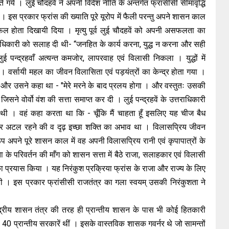
गये । लुई चौदहवें ने अपनी विदेश नीति के अन्तर्गत फ्रांसीसी सीमावृद्धि
 । इस प्रकार फ्रांस की ख्याति पूरे यूरोप में फैली परन्तु अपने शासन काल
सफल होता दिखायी दिया । मृत्यु पूर्व लुई चौदहवें को अपनी असफलता का
धिकारी को सलाह दी थी- “जनहित के कार्य करना, युद्ध न करना और सही
पन्द्रहवाँ अत्यन्त कमजोर, लापरवाह एवं विलासी निकला । युद्धों में
 वर्सायी महल का जीवन विलासिता एवं पड़यंत्रों का केन्द्र होता गया ।
हुआ और उसने कहा था - "मेरे मरने के बाद प्रलय होगा । और वस्तुतः उसकी
 हुई जिसने वोर्वो वंश की सत्ता समाप्त कर दी । लुई पन्द्रहवें के उत्तराधिकारी
ं थी । वहं कहा करता था कि - चूँकि मैं चाहता हूँ इसलिए यह चीज बैध
णय पर अटल रहने की व दृढ़ इच्छा शक्ति का अभाव था । विलासप्रिय जीवन
पने पूरे शासन काल में वह अपनी विलासप्रिय रानी एवं कृपापात्रों के
ता के परिवर्तन की माँग को शासन सत्ता में बैठे राजा, सलाहकार एवं विलासी
का प्रयास किया । यह निरंकुश प्रक्रिया फ्रांस के राजा और राज्य के लिए
 । इस प्रकार फ्रांसीसी राजतंत्र का गला स्वयम् उसकी निरंकुशता ने
्द्रीय शासन तंत्र की तरह ही प्रान्तीय शासन के पास भी कोई हितकारी
 40 प्रान्तीय सरकारें थीं । इसके वास्तविक शासक गवर्नर थे जो सामन्तों