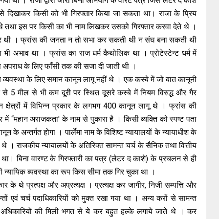
ी गयी थी । राजा द्वारा जारी बिना अभियोग के वारंट पत्र जिसे लेटर द काशे
े दिखाकर किसी को भी गिरफ्तार किया जा सकता था। राजा के प्रिय
े थे तथा इस पर किसी का भी नाम लिखकर उसको गिरफ्तार करवा देते थे ।
राबर थी । फ्रांस की जनता न तो सभा कर सकती थी न संघ बना सकती थी
भी अभाव था । फ्रांस का राज धर्म कैथोलिक था । प्रोटेस्टेन्ट धर्म में
 अपराध के लिए फाँसी तक की सजा दी जाती थी ।
याय व्यवस्था के लिए समान कानून लागू नहीं थे । एक कस्बे में जो बात कानूनी
5 मील से भी कम दूरी पर स्थित दूसरे कस्बे में नियम विरुद्ध और गैर
क्षेत्रों में विभिन्न प्रकार के लगभग 400 कानून लागू थे । फ्रांस की
ेत्र में “महान अराजकता' के नाम से पुकारा है । किसी व्यक्ति को स्पष्ट पता
के अन्तर्गत होगा । पार्लेमा नाम के विशिष्ट न्यायालयों के न्यायाधीश के
ाते थे । राजकीय न्यायालयों के अतिरिक्त सामन्त चर्च के सैनिक तथा वित्तीय
र्य था। बिना वारण्ट के गिरफ्तारी का पत्र (लेटर द काशे) के प्रचलन से ही
ी न्यायिक ब्यवस्था का रूप किस सीमा तक गिर चुका था ।
ार के थे प्रत्यक्ष और अप्रत्यक्ष । प्रत्यक्ष कर जागीर, निजी सम्पत्ति और
ों एवं चर्च पदाधिकारियों को मुक्त रखा गया था । अन्य करों से सामन्त
जस्व अधिकारियों की मिली भगत से ये कर बहुत हल्के लगाये जाते थे । कर