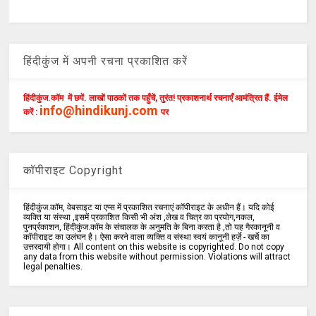
हिंदीकुंज में अपनी रचना प्रकाशित करें
हिंदीकुंज.कॉम में छपें. लाखों पाठकों तक पहुँचें, तुरंत! प्रकाशनार्थ रचनाएँ आमंत्रित हैं. ईमेल
info@hindikunj.com
करें :
पर
कॉपीराइट Copyright
हिंदीकुंज.कॉम, वेबसाइट या एप्स में प्रकाशित रचनाएं कॉपीराइट के अधीन हैं। यदि कोई
व्यक्ति या संस्था ,इसमें प्रकाशित किसी भी अंश ,लेख व चित्र का प्रयोग,नकल,
पुनर्प्रकाशन, हिंदीकुंज.कॉम के संचालक के अनुमति के बिना करता है ,तो यह गैरकानूनी व
कॉपीराइट का उलंघन है। ऐसा करने वाला व्यक्ति व संस्था स्वयं कानूनी हर्ज़े - खर्चे का
उत्तरदायी होगा। All content on this website is copyrighted. Do not copy
any data from this website without permission. Violations will attract
legal penalties.