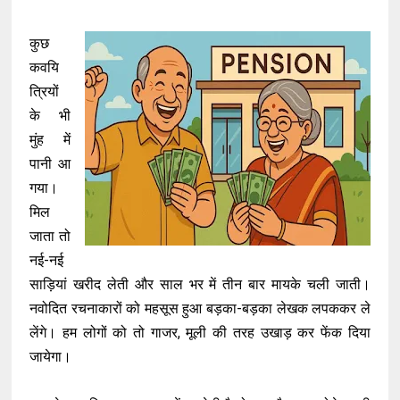
कुछ
कवयि
त्रियों
के भी
मुंह में
पानी आ
गया।
मिल
जाता तो
नई-नई
साड़ियां खरीद लेती और साल भर में तीन बार मायके चली जाती।
नवोदित रचनाकारों को महसूस हुआ बड़का-बड़का लेखक लपककर ले
लेंगे। हम लोगों को तो गाजर, मूली की तरह उखाड़ कर फेंक दिया
जायेगा।