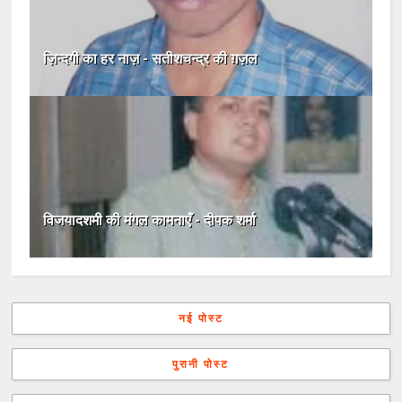
ज़िन्दगी का हर नाज़ - सतीशचन्द्र की ग़ज़ल
विजयादशमी की मंगल कामनाएँ - दीपक शर्मा
नई पोस्ट
पुरानी पोस्ट