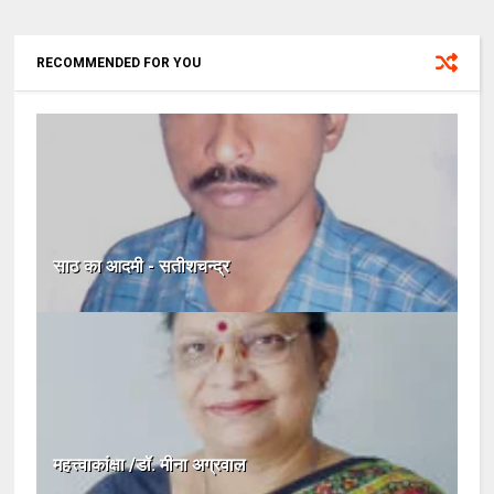
RECOMMENDED FOR YOU
साठ का आदमी - सतीशचन्द्र
महत्त्वाकांक्षा /डॉ. मीना अग्रवाल