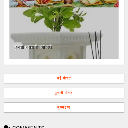
तुलसी महारानी नमो नमो
नई पोस्ट
पुरानी पोस्ट
मुख्यपृष्ठ