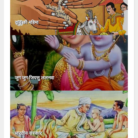
दान की महिमा
जुग जुग जियसु ललनवा
भारतीय संस्कार