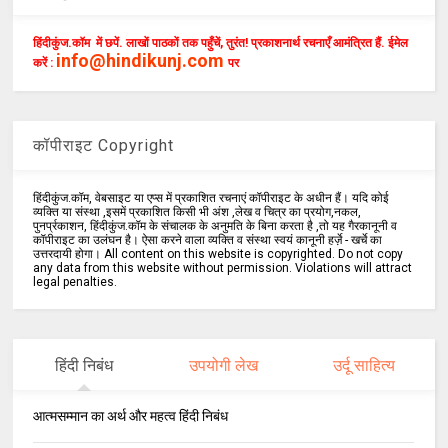
हिंदीकुंज.कॉम में छपें. लाखों पाठकों तक पहुँचें, तुरंत! प्रकाशनार्थ रचनाएँ आमंत्रित हैं. ईमेल
info@hindikunj.com
करें :
पर
कॉपीराइट Copyright
हिंदीकुंज.कॉम, वेबसाइट या एप्स में प्रकाशित रचनाएं कॉपीराइट के अधीन हैं। यदि कोई
व्यक्ति या संस्था ,इसमें प्रकाशित किसी भी अंश ,लेख व चित्र का प्रयोग,नकल,
पुनर्प्रकाशन, हिंदीकुंज.कॉम के संचालक के अनुमति के बिना करता है ,तो यह गैरकानूनी व
कॉपीराइट का उलंघन है। ऐसा करने वाला व्यक्ति व संस्था स्वयं कानूनी हर्ज़े - खर्चे का
उत्तरदायी होगा। All content on this website is copyrighted. Do not copy
any data from this website without permission. Violations will attract
legal penalties.
हिंदी निबंध
उपयोगी लेख
उर्दू साहित्य
आत्मसम्मान का अर्थ और महत्व हिंदी निबंध