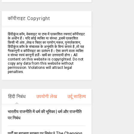
कॉपीराइट Copyright
हिंदीकुंज.कॉम, वेबसाइट या एप्स में प्रकाशित रचनाएं कॉपीराइट
के अधीन हैं। यदि कोई व्यक्ति या संस्था ,इसमें प्रकाशित
किसी भी अंश ,लेख व चित्र का प्रयोग,नकल, पुनर्प्रकाशन,
हिंदीकुंज.कॉम के संचालक के अनुमति के बिना करता है ,तो यह
गैरकानूनी व कॉपीराइट का उलंघन है। ऐसा करने वाला व्यक्ति
व संस्था स्वयं कानूनी हर्ज़े - खर्चे का उत्तरदायी होगा। All
content on this website is copyrighted. Do not
copy any data from this website without
permission. Violations will attract legal
penalties.
हिंदी निबंध
उपयोगी लेख
उर्दू साहित्य
भारतीय राजनीति में धर्म की भूमिका | धर्म और राजनीति
पर निबंध
पर्वों का बदलता स्वरूप पर निबंध || The Changing