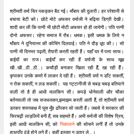
श्रीमती वर्मा सिर पकड़कर बैठ गई। माँबाप की दुलारी। हर परेशानी से
बचाया बेटी को। छोटे मोटे अफसर वर्माजी ने बढ़िया डिग्री देखी।
शादी कर ली कि पत्नी भी छोटी मोटी अफसर हो ही जायेगी। पति पत्नी
दोनो अफसर। रहेगा समाज में रौब। धमक। इसी धमक के लिये न
माँबाप ने दुनियाभर की कोचिंग दिलवाई। पति ने दौड़ धूप की।। सो
पत्नी भी दिनभर पढ़ती, तैयारी करती रहती हेै। यहाँ घर में पत्ता साफ।
बाईयों का राज। बाईयाँ कर रही हैं वर्माजी के साथ खूब
खी...खी....ठी....ठी...। कचौड़ी बनाकर खिला रही हेैंं, खा रही हेैंं।
कृपाकर उनके कमरे में लाकर दे रही हैं। श्रीमती वर्मा न डाँट सकतीं,
न रोक सकतीं, न लड सकतीं। यह गट्टानीजी से चबड़ चबड़ बतियाने
वाली तो है ही आधी मालकिन सी। कपड़े धोनेवाली और चौका
बर्तनवाली तो जब सजधजकर,झमाझम करती आती हेैं, तो श्रीमती वर्मा
डरकर शयनकक्ष में घुस मुँह ढाँपकर सो जाती हैं। जबसे ये सरकार की
सिरचढ़ी लाड़लियें बनी हैं, सब सहमते हैैं। अभी वर्माजी की विशेष प्रिय,
इसी आधी मालकिन सी, को
निकालने
की सोचने लगीं हैं तो उनके
हाथपाँव ठंडे होने लगे हैं। कहीं इज्जत न उतार ले....।