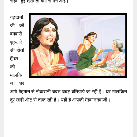
सहमी हुई श्रीमती वर्मा सामने आईं।
गट्टानी
जी की
बमबारी
शुरू...ऐ
सी होती
हैं,घर
की
मालकि
न। घर
आये मेहमान से नौकरानी चबड़ चबड़ बतियाये जा रही है। घर मालकिन
दूर खड़ी ओट से ताक रही है। यही है आपकी मेहमाननवाजी।