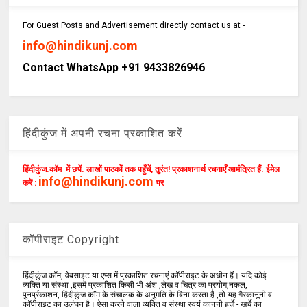
For Guest Posts and Advertisement directly contact us at -
info@hindikunj.com
Contact WhatsApp +91 9433826946
हिंदीकुंज में अपनी रचना प्रकाशित करें
हिंदीकुंज.कॉम में छपें. लाखों पाठकों तक पहुँचें, तुरंत! प्रकाशनार्थ रचनाएँ आमंत्रित हैं. ईमेल
info@hindikunj.com
करें :
पर
कॉपीराइट Copyright
हिंदीकुंज.कॉम, वेबसाइट या एप्स में प्रकाशित रचनाएं कॉपीराइट के अधीन हैं। यदि कोई
व्यक्ति या संस्था ,इसमें प्रकाशित किसी भी अंश ,लेख व चित्र का प्रयोग,नकल,
पुनर्प्रकाशन, हिंदीकुंज.कॉम के संचालक के अनुमति के बिना करता है ,तो यह गैरकानूनी व
कॉपीराइट का उलंघन है। ऐसा करने वाला व्यक्ति व संस्था स्वयं कानूनी हर्ज़े - खर्चे का