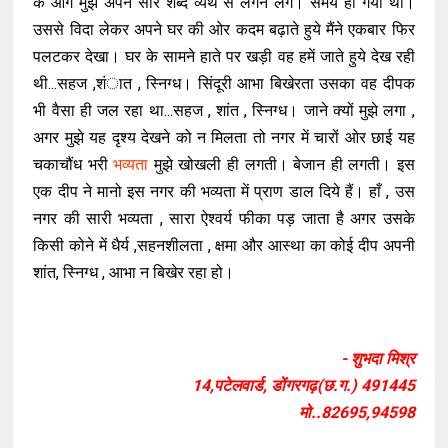
के आगे मुझे अपने सारे शब्द व्यर्थ से लगने लगे। समय हो गया था।
उससे विदा लेकर अपने घर की ओर कदम बढ़ाते हुये मैंने एकबार फिर
पलटकर देखा। घर के सामने हाते पर खड़ी वह हमें जाते हुये देख रही
थी...सहज ,शंात , स्निग्ध। सिंदूरी आभा बिखेरता उसका वह दीपक
भी वैसा ही जल रहा था...सहज , शांत , स्निग्ध। जाने क्यों मुझे लगा ,
अगर मुझे यह दृश्य देखने को न मिलता तो नगर में चारों ओर छाई यह
चकाचौंध भरी
भव्यता
मुझे खोखली ही लगती। बेजान ही लगती। इस
एक दीप ने मानो इस नगर की भव्यता में प्राण डाल दिये हैं। हाँ , उस
नगर की सारी भव्यता , सारा ऐश्वर्य फीका पड़ जाता है अगर उसके
किसी कोने में धैर्य ,सहनशीलता , क्षमा और आस्था का कोई दीप अपनी
शांत, स्निग्ध , आभा न बिखेर रहा हो।
- शुभदा मिश्र
14,पटेलवार्ड, डोंगरगढ़(छ.ग.) 491445
मो..82695,94598