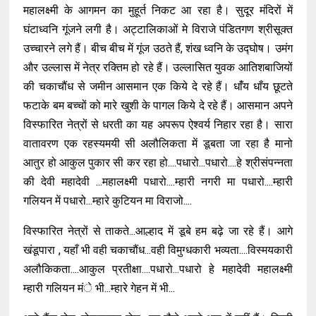
महालक्ष्मी के आगमन का मुहूर्त निकट आ रहा है। सुदूर मंदिरों में
घंटाध्वनि गूंजने लगी है। अट्टालिकाओं मे विराजे पंडितगण श्रीसूक्त
उच्चारने लगे हैं। बीच बीच में गूंज उठते हैं, शंख ध्वनि के उद्घोष। उमंग
और उल्लास में नेत्र रक्तिम हो रहे हैं। उल्लासित युवक आतिशबाजियों
की चकाचौंध से जमीन आसमान एक किये दे रहे हैं। धाँंय धाँय छूटते
फटाके बम बच्चों को मारे खुशी के पागल किये दे रहे हैं। आसमान अपने
विस्फारित नेत्रों से धरती का यह अपरूप ऐश्वर्य निहार रहा है। सारा
वातावरण एक रहस्यमयी सी अलौलिकता में डूबता जा रहा है मानो
आतुर हो आकुल पुकार सी कर रहा हो....पधारो...पधारो....हे श्रीसंपन्नता
की देवी महादेवी ...महालक्ष्मी पधारो....म्हारी नगरी मा पधारो....म्हारी
गलियन में पधारो...म्हारे कुटियन मा विराजो....
विस्फारित नेत्रों से ताकते...आल्हाद में डूबे हम बढ़े जा रहे हैं। आगे
खंडूपारा , यहाँ भी वही चकाचौंध...वही विमुग्धकारी भव्यता....विस्मयकारी
अलौकिकता....आकुल प्रतीक्षा....पधारो...पधारो हे महादेवी महालक्ष्मी
म्हारी गलियन मंे भी...म्हारे गेहन में भी...