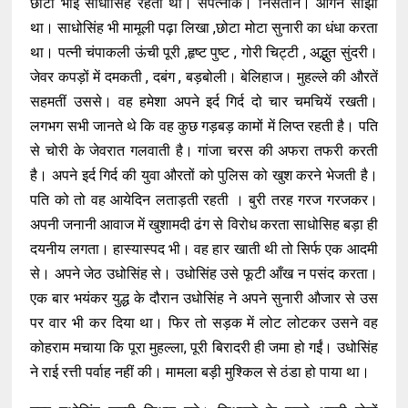
छोटा भाई साधोसिह रहता था। सपत्नीक। निसंतान। आँगन साझा
था। साधोसिंह भी मामूली पढ़ा लिखा ,छोटा मोटा सुनारी का धंधा करता
था। पत्नी चंपाकली ऊंची पूरी ,हृष्ट पुष्ट , गोरी चिट्टी , अद्भुत सुंदरी।
जेवर कपड़ों में दमकती , दबंग , बड़बोली। बेलिहाज। मुहल्ले की औरतें
सहमतीं उससे। वह हमेशा अपने इर्द गिर्द दो चार चमचियें रखती।
लगभग सभी जानते थे कि वह कुछ गड़बड़ कामों में लिप्त रहती है। पति
से चोरी के जेवरात गलवाती है। गांजा चरस की अफरा तफरी करती
है। अपने इर्द गिर्द की युवा औरतों को पुलिस को खुश करने भेजती है।
पति को तो वह आयेदिन लताड़ती रहती । बुरी तरह गरज गरजकर।
अपनी जनानी आवाज में खुशामदी ढंग से विरोध करता साधोसिह बड़ा ही
दयनीय लगता। हास्यास्पद भी। वह हार खाती थी तो सिर्फ एक आदमी
से। अपने जेठ उधोसिंह से। उधोसिंह उसे फूटी आँख न पसंद करता।
एक बार भयंकर युद्ध के दौरान उधोसिंह ने अपने सुनारी औजार से उस
पर वार भी कर दिया था। फिर तो सड़क में लोट लोटकर उसने वह
कोहराम मचाया कि पूरा मुहल्ला, पूरी बिरादरी ही जमा हो गईं। उधोसिंह
ने राई रत्ती पर्वाह नहीं की। मामला बड़ी मुश्किल से ठंडा हो पाया था।