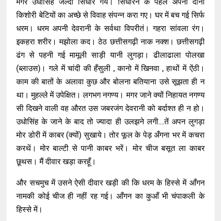
मगर उधोसिंह जल्दी सिधार गये। सिधारने के पहले अपनी दोनों
किशोरी बेटियों का अच्छे से विवाह संपन्न करा गए। घर में बच गई सिर्फ
धरम। धरम अपनी देवरानी के सर्वथा विपरीतं। गहरा सांवला रंग।
इकहरा शरीर। मझोला कद। ठेठ छत्तीसगढ़ी नाक नक्श। छत्तीसगढ़ी
ढंग से पहनी गई मामूली साड़ी यानी लुगड़ा। ढीलाढाला पोलखा
(ब्लाउस)। गले में चांदी की हँसुली , कानो में खिनवा , हाथों में ऐंठी।
काम की बातों के अलावा कुछ और बोलना बतियाना उसे सूझता ही न
था। मुहल्ले में उपेक्षित। लगभग नगण्य। मगर जाने क्यों निहायत नगण्य
सी दिखने वाली वह औरत उस जबरजंग देवरानी को बर्दाश्त ही न हो।
उधोसिंह के जाने के बाद तो ज्यादा ही उलझने लगी....तें अपन लुगड़ा
मोर डोरी में काबर (क्यों) सुखाये। तोर फूल के पेड़ अँगना भर में कचरा
करथें। मोर बाल्टी से पानी काबर भरें। मोर चीज बसूत ला काबर
छूथस। मैं दीवार खड़ा करहूँ।
और सचमुच में उसने ऐसी दीवार खड़ी की कि धरम के हिस्से में आँगन
नामकी कोई चीज ही नहीं रह गई। आँगन का कुआँ भी चंपाकली के
हिस्से में।