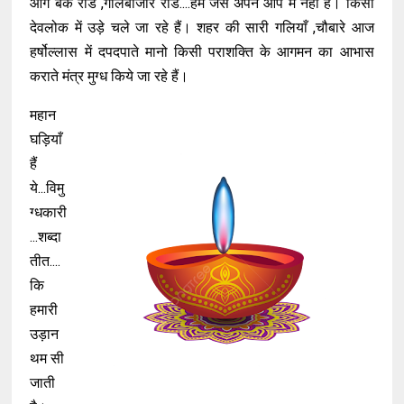
आगे बैंक रोड ,गोलबाजार रोड....हम जैसे अपने आप में नहीं हैं। किसी
देवलोक में उड़े चले जा रहे हैं। शहर की सारी गलियाँ ,चौबारे आज
हर्षोल्लास में दपदपाते मानो किसी पराशक्ति के आगमन का आभास
कराते मंत्र मुग्ध किये जा रहे हैं।
महान
घड़ियाँ
हैं
ये...विमु
ग्धकारी
...शब्दा
तीत....
कि
हमारी
उड़ान
थम सी
जाती