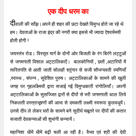
एक दीप धरम का
दी
वाली की साँझ।अपने ही शहर की छटा देखते विमुग्ध होते जा रहे थे
हम। देवताओं के राजा इंद्र की नगरी क्या इससे भी ज्यादा ऐश्वर्यमयी
होती होगी !
जयस्तंभ रोड। विस्तृत मार्ग के दोनों ओर बिजली के रंग बिरंगे लट्टुओं
से जगमगाती विशाल अट्टालिकाऐं। बालकोनियों , छतों ,अटारियों में
त्वरितगति से आती जाती सोलहों श्रृंगार से सजी सौभग्यवती रमणियाँ
,स्वस्थ , संपन्न , सुवेशित पुरुष। अट्टालिकाओं के सामने की खुली
जगह पर गृहलक्ष्मियों द्वारा सजाई गई विमुग्धकारी रांगोलियाँ। अपनी
अट्टालिकाओं के सुसज्जित द्वारों से दीपों से भरी जगमगाती थाल लिये
निकलती वस्त्राभूषणों की आभा से दमकती लक्ष्मी स्वरूपा कुलवधुयें।
उनसे दीप ले लेकर घरों के सामने बने सुदीर्घ चबूतरे पर दीपों की कतार
सजाती देवकन्याओं सी शुभांगी कन्यायें।
महानिशा धीमें धीमें बढ़ी चली आ रही है। वैभव एवं श्री की देवी