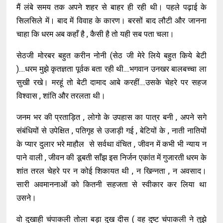
मैं लंबे समय तक अपने शहर से बाहर ही रही थी। पहले पढ़ाई के
सिलसिले में। बाद में विवाह के कारण। बरसों बाद लौटी और जानना
चाहा कि धरम अब कहाँ है , कैसी है तो यही सब पता चला।
सेठजी मोरबर बहुत करीन नोनी (सेठ जी मेरे लिये बहुत किये बेटी
)....धरम मुझे कृतज्ञता पूर्वक बता रही थी....भगवान उनखर बालबच्चा ला
सुखी रखे। मरहूं तो बेटी दामाद आबे करहीं....उसके चेहरे पर सहज
विश्वास , शांति और तरलता थी।
जनम भर की प्रताड़ित , लोगो के उपहास का पात्र बनी , अपने सगे
संबंधियों से उपेक्षित , पतिगृह से उजाड़ी गई , बेटियों के , नाती नातियों
के प्यार दुलार भरे माहौल से सर्वथा वंचित , जीवन में कभी भी न्याय न
पाने वाली , जीवन की डूबती साँझ इस निर्जन एकांत में गुजारती धरम के
शांत तरल चेहरे पर न कोई शिकायत थी , न खिन्नता , न अवसाद।
सारी अवमाननाओं को कितनी सहजता से स्वीकार कर लिया था
उसने।
वो दुखाही चंपाकली तोला बड़ा दुख दीस ( वह दुष्ट चंपाकली ने तुझे