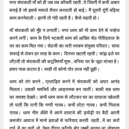
मगर चंपाकली माँ को ही जब तब कोंचती रहती...ये जिंदगी में कभी अचार
बनाई है जो इससे मसाले तैयार करवाती हो बाई। मैं दूसरी दूंगी बढ़िया
काम करनेवाली। इतनी तो गंदी रहती है। कैसे सहती हो।
माँ चंपाकली को मुँह न लगातीं। मगर धरम को भी काम देने से परहेज
करने लगीं। काम के लिये भटकती धरम को आखिर सेठ गोविंदलाल के
घर का काम मिल गया। सेठजी का भारी भरकम संयुक्त परिवार। साफ
सफाई से लेकर हर तरह के काम। दिनभर खटती रहती। सांझ ढले घर
लौटती तो चंपाकली की कटूक्तियाँ शुरू....बनिया घर के जूठा मांजत हे।
हमार नाक कटात हे। मरही तो कोनो तोर लास नहीं छूही।
धरम को तंग करने , प्रताड़ित करने में चंपाकली को अपार आनंद
मिलता। उसकी चमचियें और आक्रामक बन जातीं। बाकी सब धरम
का तमाशा देखते। कभी धरम काम से लौटकर घर का दरवाजा खोलती
तो पाती कि पानी कि गगरी गायब। कभी लोटा गायब। कभी गिलास
गायब। धरम नीम अँधेरे में अपने दरवाजे की ड्योढ़ी पर बैठी अपनी
कमजोर आवाज में मानो हवाओं से फरियाद करती .रहती....में का करों
दाई...में का करों ओ...ऐमन दीवार फाँदके मोर जम्मों बरतन ला डोहारत