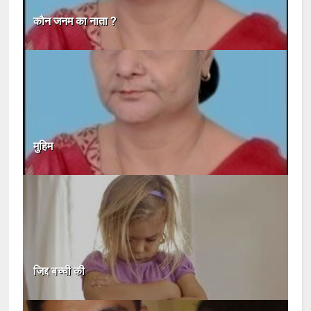
कौन जनम का नाता ?
मुहिम
जिद्द बच्ची की