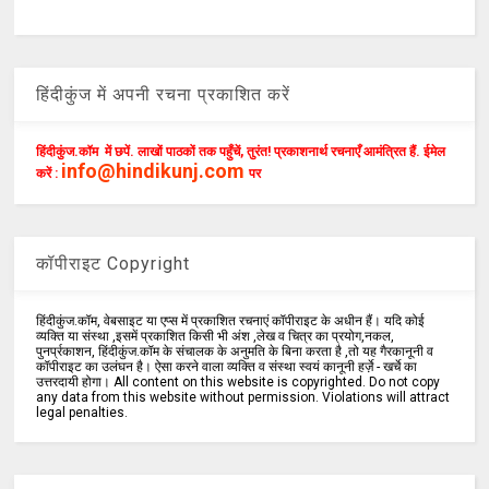
हिंदीकुंज में अपनी रचना प्रकाशित करें
हिंदीकुंज.कॉम में छपें. लाखों पाठकों तक पहुँचें, तुरंत! प्रकाशनार्थ रचनाएँ आमंत्रित हैं. ईमेल
info@hindikunj.com
करें :
पर
कॉपीराइट Copyright
हिंदीकुंज.कॉम, वेबसाइट या एप्स में प्रकाशित रचनाएं कॉपीराइट के अधीन हैं। यदि कोई
व्यक्ति या संस्था ,इसमें प्रकाशित किसी भी अंश ,लेख व चित्र का प्रयोग,नकल,
पुनर्प्रकाशन, हिंदीकुंज.कॉम के संचालक के अनुमति के बिना करता है ,तो यह गैरकानूनी व
कॉपीराइट का उलंघन है। ऐसा करने वाला व्यक्ति व संस्था स्वयं कानूनी हर्ज़े - खर्चे का
उत्तरदायी होगा। All content on this website is copyrighted. Do not copy
any data from this website without permission. Violations will attract
legal penalties.