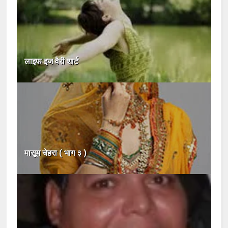
लाइफ इज वैरी शार्ट
मासूम चेहरा ( भाग ३ )