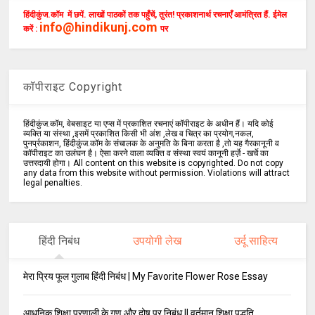
हिंदीकुंज.कॉम में छपें. लाखों पाठकों तक पहुँचें, तुरंत! प्रकाशनार्थ रचनाएँ आमंत्रित हैं. ईमेल
info@hindikunj.com
करें :
पर
कॉपीराइट Copyright
हिंदीकुंज.कॉम, वेबसाइट या एप्स में प्रकाशित रचनाएं कॉपीराइट के अधीन हैं। यदि कोई
व्यक्ति या संस्था ,इसमें प्रकाशित किसी भी अंश ,लेख व चित्र का प्रयोग,नकल,
पुनर्प्रकाशन, हिंदीकुंज.कॉम के संचालक के अनुमति के बिना करता है ,तो यह गैरकानूनी व
कॉपीराइट का उलंघन है। ऐसा करने वाला व्यक्ति व संस्था स्वयं कानूनी हर्ज़े - खर्चे का
उत्तरदायी होगा। All content on this website is copyrighted. Do not copy
any data from this website without permission. Violations will attract
legal penalties.
हिंदी निबंध
उपयोगी लेख
उर्दू साहित्य
मेरा प्रिय फूल गुलाब हिंदी निबंध | My Favorite Flower Rose Essay
आधुनिक शिक्षा प्रणाली के गुण और दोष पर निबंध || वर्तमान शिक्षा पद्धति