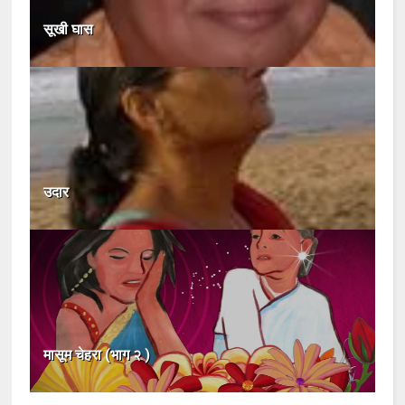
सूखी घास
उदार
मासूम चेहरा (भाग २ )