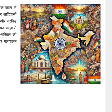
सिक काल से
ो और आदिवासी
 और द्रविड़
ॉयड समुदायों
ा-परिवार की
़ और मलयालम