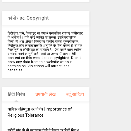
कॉपीराइट Copyright
हिंदीकुंज.कॉम, वेबसाइट या एप्स में प्रकाशित रचनाएं कॉपीराइट
के अधीन हैं। यदि कोई व्यक्ति या संस्था ,इसमें प्रकाशित
किसी भी अंश ,लेख व चित्र का प्रयोग,नकल, पुनर्प्रकाशन,
हिंदीकुंज.कॉम के संचालक के अनुमति के बिना करता है ,तो यह
गैरकानूनी व कॉपीराइट का उलंघन है। ऐसा करने वाला व्यक्ति
व संस्था स्वयं कानूनी हर्ज़े - खर्चे का उत्तरदायी होगा। All
content on this website is copyrighted. Do not
copy any data from this website without
permission. Violations will attract legal
penalties.
हिंदी निबंध
उपयोगी लेख
उर्दू साहित्य
धार्मिक सहिष्णुता पर निबंध | Importance of
Religious Tolerance
गरीबी मौत से भी भयानक होती है विषय पर हिंदी निबंध