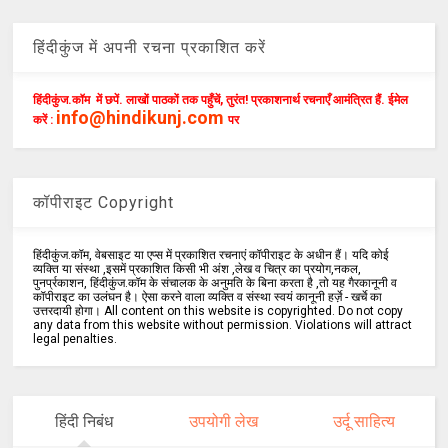
हिंदीकुंज में अपनी रचना प्रकाशित करें
हिंदीकुंज.कॉम में छपें. लाखों पाठकों तक पहुँचें, तुरंत! प्रकाशनार्थ रचनाएँ आमंत्रित हैं. ईमेल
info@hindikunj.com
करें :
पर
कॉपीराइट Copyright
हिंदीकुंज.कॉम, वेबसाइट या एप्स में प्रकाशित रचनाएं कॉपीराइट के अधीन हैं। यदि कोई
व्यक्ति या संस्था ,इसमें प्रकाशित किसी भी अंश ,लेख व चित्र का प्रयोग,नकल,
पुनर्प्रकाशन, हिंदीकुंज.कॉम के संचालक के अनुमति के बिना करता है ,तो यह गैरकानूनी व
कॉपीराइट का उलंघन है। ऐसा करने वाला व्यक्ति व संस्था स्वयं कानूनी हर्ज़े - खर्चे का
उत्तरदायी होगा। All content on this website is copyrighted. Do not copy
any data from this website without permission. Violations will attract
legal penalties.
हिंदी निबंध
उपयोगी लेख
उर्दू साहित्य