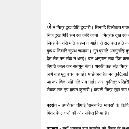
जे
न मित्र दुख होहिं दुखारी। तिन्हहि बिलोकत प
निज दुख गिरि सम रज करि जाना। मित्रक दुख रज 
जिन्ह कें असि मति सहज न आई। ते सठ कत हठि 
कुपथ निवारि सुपंथ चलावा। गुन प्रगटे अवगुनन्हि द
देत लेत मन संक न धरई। बल अनुमान सदा हित क
बिपति काल कर सतगुन नेहा। श्रुति कह संत मित्र
आगें कह मृदु बचन बनाई। पाछें अनहित मन कुटिला
जा कर चित अहि गति सम भाई। अस कुमित्र परिहर
सेवक सठ नृप कृपन कुनारी। कपटी मित्र सूल सम
प्रसंग -
उपरोक्त चौपाई 'रामचरित मानस' के किष्कि
मित्र के लक्षणों की ओर संकेत किया है।
व्याख्या -
यहाँ भगवान राम सुग्रीव को मित्र के लक्षण ब