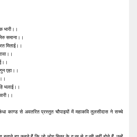
ातक भारी।।
मेरु समाना।।
करत मिताई।।
ुरावा।।
रई।।
 गुन एहा।।
ई।।
ेहि भलाई।।
 चारी।।
ंधा काण्ड से अवतरित प्रस्तुत चौपाइयों में महाकवि तुलसीदास ने सच्चे
ताते हुए कहते हैं कि जो लोग मित्र के दुःख से दुःखी नहीं होते हैं, उन्हें