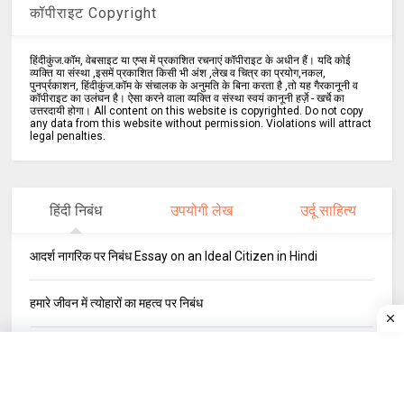
कॉपीराइट Copyright
हिंदीकुंज.कॉम, वेबसाइट या एप्स में प्रकाशित रचनाएं कॉपीराइट के अधीन हैं। यदि कोई
व्यक्ति या संस्था ,इसमें प्रकाशित किसी भी अंश ,लेख व चित्र का प्रयोग,नकल,
पुनर्प्रकाशन, हिंदीकुंज.कॉम के संचालक के अनुमति के बिना करता है ,तो यह गैरकानूनी व
कॉपीराइट का उलंघन है। ऐसा करने वाला व्यक्ति व संस्था स्वयं कानूनी हर्ज़े - खर्चे का
उत्तरदायी होगा। All content on this website is copyrighted. Do not copy
any data from this website without permission. Violations will attract
legal penalties.
हिंदी निबंध
उपयोगी लेख
उर्दू साहित्य
आदर्श नागरिक पर निबंध Essay on an Ideal Citizen in Hindi
हमारे जीवन में त्योहारों का महत्व पर निबंध
जीवन में परिश्रम का महत्व Hindi Essay on Importance of Hard Work
in Hindi