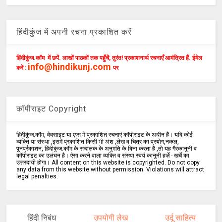
हिंदीकुंज में अपनी रचना प्रकाशित करें
हिंदीकुंज.कॉम में छपें. लाखों पाठकों तक पहुँचें, तुरंत! प्रकाशनार्थ रचनाएँ आमंत्रित हैं. ईमेल
info@hindikunj.com
करें :
पर
कॉपीराइट Copyright
हिंदीकुंज.कॉम, वेबसाइट या एप्स में प्रकाशित रचनाएं कॉपीराइट के अधीन हैं। यदि कोई
व्यक्ति या संस्था ,इसमें प्रकाशित किसी भी अंश ,लेख व चित्र का प्रयोग,नकल,
पुनर्प्रकाशन, हिंदीकुंज.कॉम के संचालक के अनुमति के बिना करता है ,तो यह गैरकानूनी व
कॉपीराइट का उलंघन है। ऐसा करने वाला व्यक्ति व संस्था स्वयं कानूनी हर्ज़े - खर्चे का
उत्तरदायी होगा। All content on this website is copyrighted. Do not copy
any data from this website without permission. Violations will attract
legal penalties.
हिंदी निबंध
उपयोगी लेख
उर्दू साहित्य