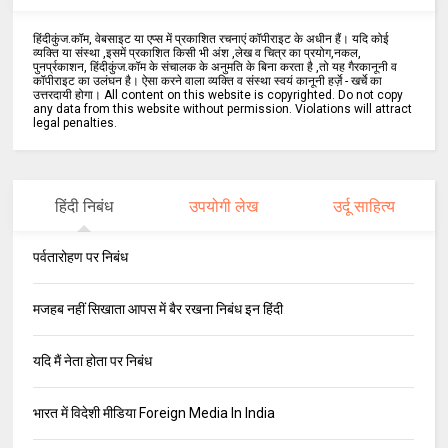
हिंदीकुंज.कॉम, वेबसाइट या एप्स में प्रकाशित रचनाएं कॉपीराइट के अधीन हैं। यदि कोई
व्यक्ति या संस्था ,इसमें प्रकाशित किसी भी अंश ,लेख व चित्र का प्रयोग,नकल,
पुनर्प्रकाशन, हिंदीकुंज.कॉम के संचालक के अनुमति के बिना करता है ,तो यह गैरकानूनी व
कॉपीराइट का उलंघन है। ऐसा करने वाला व्यक्ति व संस्था स्वयं कानूनी हर्ज़े - खर्चे का
उत्तरदायी होगा। All content on this website is copyrighted. Do not copy
any data from this website without permission. Violations will attract
legal penalties.
हिंदी निबंध
उपयोगी लेख
उर्दू साहित्य
पर्वतारोहण पर निबंध
मजहब नहीं सिखाता आपस में बैर रखना निबंध इन हिंदी
यदि मैं नेता होता पर निबंध
भारत में विदेशी मीडिया Foreign Media In India