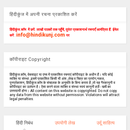
हिंदीकुंज में अपनी रचना प्रकाशित करें
हिंदीकुंज.कॉम में छपें. लाखों पाठकों तक पहुँचें, तुरंत! प्रकाशनार्थ रचनाएँ आमंत्रित हैं. ईमेल
info@hindikunj.com
करें :
पर
कॉपीराइट Copyright
हिंदीकुंज.कॉम, वेबसाइट या एप्स में प्रकाशित रचनाएं कॉपीराइट के अधीन हैं। यदि कोई
व्यक्ति या संस्था ,इसमें प्रकाशित किसी भी अंश ,लेख व चित्र का प्रयोग,नकल,
पुनर्प्रकाशन, हिंदीकुंज.कॉम के संचालक के अनुमति के बिना करता है ,तो यह गैरकानूनी व
कॉपीराइट का उलंघन है। ऐसा करने वाला व्यक्ति व संस्था स्वयं कानूनी हर्ज़े - खर्चे का
उत्तरदायी होगा। All content on this website is copyrighted. Do not copy
any data from this website without permission. Violations will attract
legal penalties.
हिंदी निबंध
उपयोगी लेख
उर्दू साहित्य