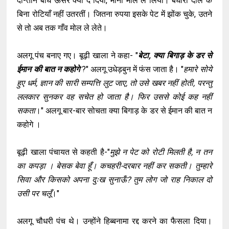
दो-तीन बीघे ऊसर क्या दे दिया, मानो मोल ले लिया। बघारी दाल के
बिना रोटियाँ नहीं उतरतीं। जितना रुपया इसके पेट में झोंक चुके, उतने
से तो अब तक गाँव मोल ले लेते।
अलगू पंच बनाए गए। बूढ़ी खाला ने कहा- "
बेटा, क्या बिगाड़ के डर से
ईमान की बात न कहोगे
?" अलगू उधेड़बुन में फंस जाता है। "
हमारे सोये
हुए धर्म, ज्ञान की सारी सम्पत्ति लुट जाए, तो उसे खबर नहीं होती, परन्तु
ललकार सुनकर वह सचेत हो जाता है। फिर उससे कोई कह नहीं
सकता
।" अलगू बार-बार सोचता क्या बिगाड़ के डर से ईमान की बात न
कहोगे ।
बूढ़ी खाला पंचायत से कहती है-"
मुझे न पेट को रोटी मिलती है, न तन
का कपड़ा । बेसक बेवा हूँ। कचहरी-दरबार नहीं कर सकती। तुम्हारे
सिवा और किसको अपना दुःख सुनाऊँ? तुम लोग जो राह निकाल दो
उसी पर चलूँ
।"
अलगू चौधरी पंच थे। उन्होंने हिब्बनामा रद्द करने का फैसला दिया।