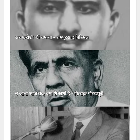
सर फ़रोशी की तमन्ना - रामप्रसाद बिस्मिल
न जाना आज तक क्या शै ख़ुशी है - फ़िराक़ गोरखपुरी