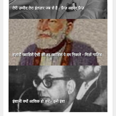
तेरी उम्मीद तेरा इंतज़ार जब से है - फ़ैज़ अहमद फ़ैज़
हज़ारों ख्वाहिशें ऐसी की हर ख्वाहिश पे दम निकले - मिर्ज़ा गालिब
इंशाजी क्यों आशिक हो कर - इब्ने इंशा