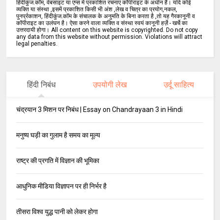
हिंदीकुंज.कॉम, वेबसाइट या एप्स में प्रकाशित रचनाएं कॉपीराइट के अधीन हैं। यदि कोई
व्यक्ति या संस्था ,इसमें प्रकाशित किसी भी अंश ,लेख व चित्र का प्रयोग,नकल,
पुनर्प्रकाशन, हिंदीकुंज.कॉम के संचालक के अनुमति के बिना करता है ,तो यह गैरकानूनी व
कॉपीराइट का उलंघन है। ऐसा करने वाला व्यक्ति व संस्था स्वयं कानूनी हर्ज़े - खर्चे का
उत्तरदायी होगा। All content on this website is copyrighted. Do not copy
any data from this website without permission. Violations will attract
legal penalties.
हिंदी निबंध
उपयोगी लेख
उर्दू साहित्य
चंद्रयान 3 मिशन पर निबंध | Essay on Chandrayaan 3 in Hindi
मनुष्य घड़ी का गुलाम है समय का मूल्य
राष्ट्र की प्रगति में विज्ञान की भूमिका
आधुनिक मीडिया विज्ञापन पर ही निर्भर है
तीसरा विश्व युद्ध पानी को लेकर होगा